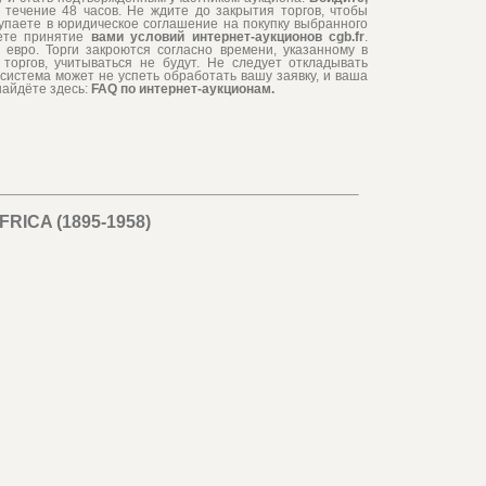
 течение 48 часов. Не ждите до закрытия торгов, чтобы
тупаете в юридическое соглашение на покупку выбранного
аете принятие
вами условий интернет-аукционов cgb.fr
.
евро. Торги закроются согласно времени, указанному в
торгов, учитываться не будут. Не следует откладывать
система может не успеть обработать вашу заявку, и ваша
найдёте здесь:
FAQ по интернет-аукционам.
RICA (1895-1958)