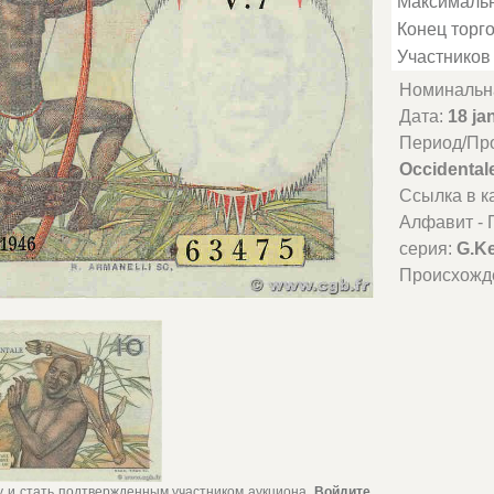
Максимальн
Конец торго
Участников 
Номинальн
Дата:
18 ja
Период/Пр
Occidental
Ссылка в к
Алфавит - 
серия:
G.Ke
Происхожд
му и стать подтвержденным участником аукциона.
Войдите,