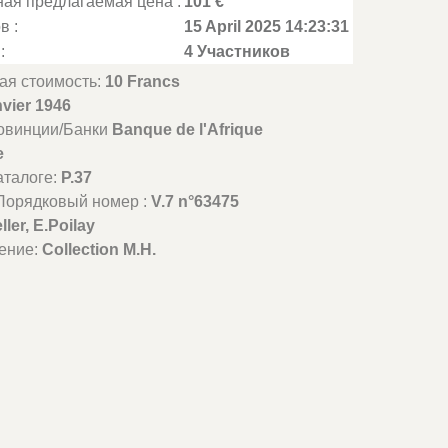
ая предлагаемая цена :
101 €
в :
15 April 2025 14:23:31
:
4 Участников
ая стоимость:
10 Francs
nvier 1946
овинции/Банки
Banque de l'Afrique
e
аталоге:
P.37
Порядковый номер :
V.7 n°63475
ller, E.Poilay
ение:
Collection M.H.