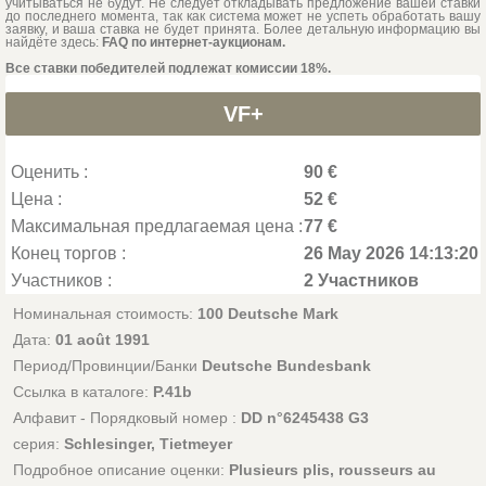
учитываться не будут. Не следует откладывать предложение вашей ставки
до последнего момента, так как система может не успеть обработать вашу
заявку, и ваша ставка не будет принята. Более детальную информацию вы
найдёте здесь:
FAQ по интернет-аукционам.
Все ставки победителей подлежат комиссии 18%.
VF+
Оценить :
90 €
Цена :
52 €
Максимальная предлагаемая цена :
77 €
Конец торгов :
26 May 2026 14:13:20
Участников :
2 Участников
Номинальная стоимость:
100 Deutsche Mark
Дата:
01 août 1991
Период/Провинции/Банки
Deutsche Bundesbank
Ссылка в каталоге:
P.41b
Алфавит - Порядковый номер :
DD n°6245438 G3
серия:
Schlesinger, Tietmeyer
Подробное описание оценки:
Plusieurs plis, rousseurs au