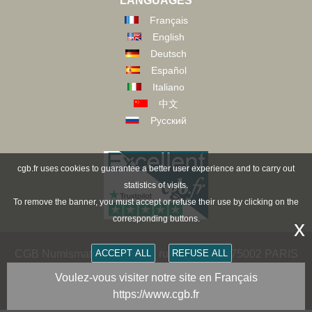
LANGUAGES
Français
English
Deutsch
Español
Italiano
中文
Русский
cgb.fr uses cookies to guarantee a better user experience and to carry out
statistics of visits.
To remove the banner, you must accept or refuse their use by clicking on the
corresponding buttons.
x
CGB Numismatics Paris - 36 rue Vivienne - 75002 PARIS
ACCEPT ALL
REFUSE ALL
FRANCE -
contact@cgb.fr
Voulez-vous visiter notre site en Français
https://www.cgb.fr
Copyright @1997-2025 - All Rights Reserved