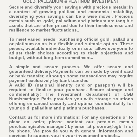
GOLD, PALLADIUM & PLATINUM INVESTMENT
Secure and diversify your savings with precious metals: In
a context of growing political and economic instability,
diversifying your savings can be a wise move.. Precious
metals such as gold, palladium and platinum are tangible
assets that are often prized due to their timelessness and
resilience to market fluctuations..
To meet varied needs, purchasing official gold, palladium
or platinum coins is a flexible and suitable option. These
pieces, available individually or in sets, allow everyone to
adjust their choices according to their objectives and
budget, without long-term commitment..
A simple and secure process: We offer secure and
guaranteed delivery. Payments can be made by credit card
or bank transfer, although some transactions may require
payment exclusively by bank transfer..
A valid ID (national identity card or passport) will be
required to finalize your purchase
. Secure storage and
confidentiality: The Investment department of CGB
Numismatique Paris provides you with storage solutions
offering enhanced security and optimal confidentiality for
your gold, palladium and platinum purchases..
Contact us for more information: For any questions or to
place an order, please contact our precious metals
purchasing/sales manager: by email at j. cornu@cgb. fr or
by phone. We provide you with general information and
services to support you in your investment projects..