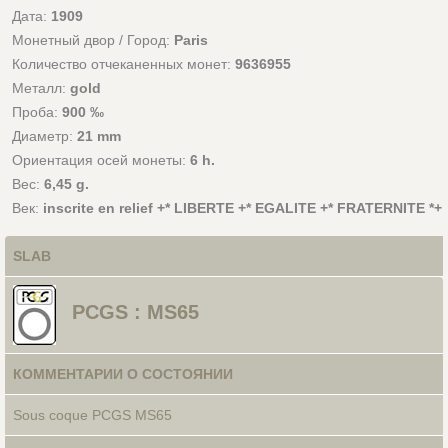
Дата:
1909
Монетный двор / Город:
Paris
Количество отчеканенных монет:
9636955
Металл:
gold
Проба:
900 ‰
Диаметр:
21 mm
Ориентация осей монеты:
6 h.
Вес:
6,45 g.
Век:
inscrite en relief +* LIBERTE +* EGALITE +* FRATERNITE *+
SLAB
PCGS : MS65
КОММЕНТАРИИ О СОСТОЯНИИ
Sous coque PCGS MS65