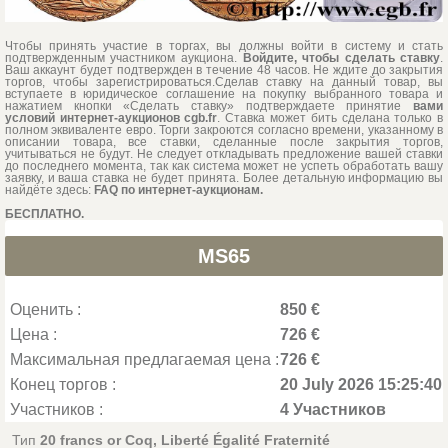
Чтобы принять участие в торгах, вы должны войти в систему и стать
подтвержденным участником аукциона.
Войдите, чтобы сделать ставку
.
Ваш аккаунт будет подтвержден в течение 48 часов. Не ждите до закрытия
торгов, чтобы зарегистрироваться.Сделав ставку на данный товар, вы
вступаете в юридическое соглашение на покупку выбранного товара и
нажатием кнопки «Сделать ставку» подтверждаете принятие
вами
условий интернет-аукционов cgb.fr
. Ставка может бить сделана только в
полном эквиваленте евро. Торги закроются согласно времени, указанному в
описании товара, все ставки, сделанные после закрытия торгов,
учитываться не будут. Не следует откладывать предложение вашей ставки
до последнего момента, так как система может не успеть обработать вашу
заявку, и ваша ставка не будет принята. Более детальную информацию вы
найдёте здесь:
FAQ по интернет-аукционам.
БЕСПЛАТНО.
MS65
Оценить :
850 €
Цена :
726 €
Максимальная предлагаемая цена :
726 €
Конец торгов :
20 July 2026 15:25:40
Участников :
4 Участников
Тип
20 francs or Coq, Liberté Égalité Fraternité