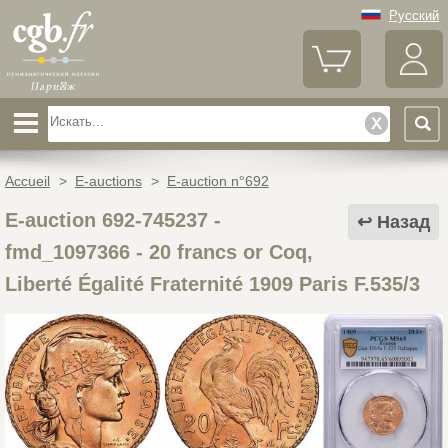
Русский
Accueil
>
E-auctions
>
E-auction n°692
E-auction 692-745237 -
Назад
fmd_1097366
-
20 francs or Coq,
Liberté Égalité Fraternité 1909 Paris F.535/3