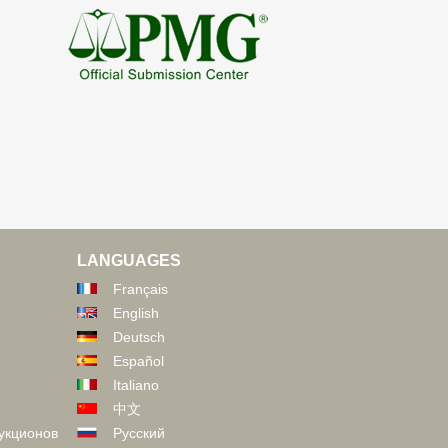
LANGUAGES
Français
English
Deutsch
Español
Italiano
中文
укционов
Русский