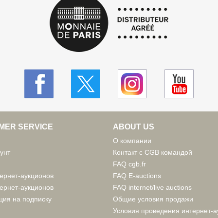
MER SERVICE
ABOUT US
О компании
унт
Контакт с CGB командой
FAQ cgb.fr
ернет-аукционов
FAQ E-auctions
ернет-аукционов
FAQ internet/live auctions
ция на подписку
Общие условия продажи
Условия проведения интернет-а