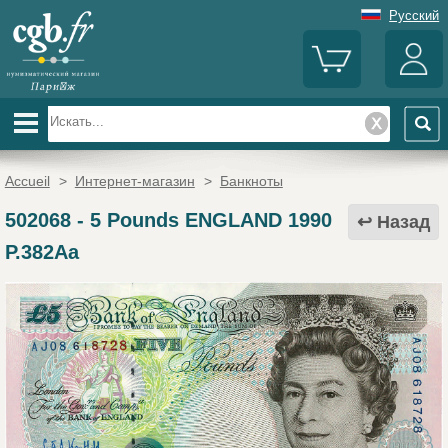
Русский
Accueil
>
Интернет-магазин
>
Банкноты
502068
-
5 Pounds ENGLAND 1990
Назад
P.382Aa