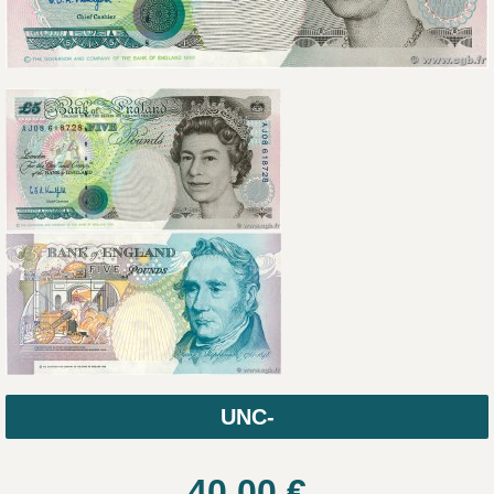
UNC-
40.00
€