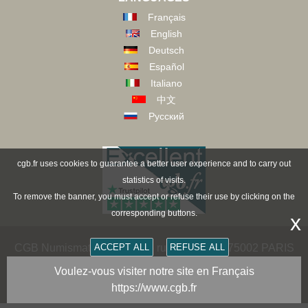
Français
English
Deutsch
Español
Italiano
中文
Русский
cgb.fr uses cookies to guarantee a better user experience and to carry out
statistics of visits.
To remove the banner, you must accept or refuse their use by clicking on the
corresponding buttons.
x
ACCEPT ALL
REFUSE ALL
CGB Numismatics Paris - 36 rue Vivienne - 75002 PARIS
FRANCE -
contact@cgb.fr
Voulez-vous visiter notre site en Français
https://www.cgb.fr
Copyright @1997-2025 - All Rights Reserved