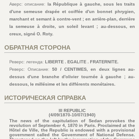
Аверс: описание:
la République à gauche, sous les traits
d'une semeuse drapée et coiffée d'un bonnet phrygien,
marchant et semant à contre-vent ; en arrière-plan, derrière
la semeuse à droite, un soleil levant ; au-dessous, en
creux, signé O. Roty.
ОБРАТНАЯ СТОРОНА
Реверс: легенда:
LIBERTE . EGALITE . FRATERNITE.
Реверс: Описание:
50 / CENTIMES, en deux lignes au-
dessus d'une branche d'olivier tournée à gauche ; au-
dessous, le millésime et les différents monétaires.
ИСТОРИЧЕСКАЯ СПРАВКА
III REPUBLIC
(4/09/1870-10/07/1940)
The news of the capitulation of Sedan provokes the
revolution of September 4, 1870 in Paris. Proclaimed at the
Hôtel de Ville, the Republic is endowed with a provisional
government called the Government of National Defense.