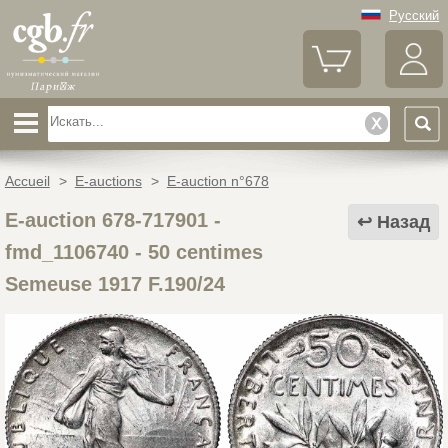
Русский
Accueil
>
E-auctions
>
E-auction n°678
E-auction 678-717901 -
Назад
fmd_1106740
-
50 centimes
Semeuse 1917 F.190/24