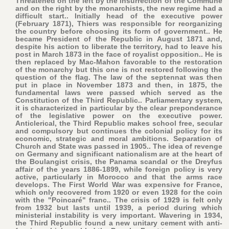
Threatened on the left by the insurrection of the Commune
and on the right by the monarchists, the new regime had a
difficult start.. Initially head of the executive power
(February 1871), Thiers was responsible for reorganizing
the country before choosing its form of government.. He
became President of the Republic in August 1871 and,
despite his action to liberate the territory, had to leave his
post in March 1873 in the face of royalist opposition.. He is
then replaced by Mac-Mahon favorable to the restoration
of the monarchy but this one is not restored following the
question of the flag. The law of the septennat was then
put in place in November 1873 and then, in 1875, the
fundamental laws were passed which served as the
Constitution of the Third Republic.. Parliamentary system,
it is characterized in particular by the clear preponderance
of the legislative power on the executive power.
Anticlerical, the Third Republic makes school free, secular
and compulsory but continues the colonial policy for its
economic, strategic and moral ambitions. Separation of
Church and State was passed in 1905.. The idea of revenge
on Germany and significant nationalism are at the heart of
the Boulangist crisis, the Panama scandal or the Dreyfus
affair of the years 1886-1899, while foreign policy is very
active, particularly in Morocco and that the arms race
develops. The First World War was expensive for France,
which only recovered from 1920 or even 1928 for the coin
with the "Poincaré" franc.. The crisis of 1929 is felt only
from 1932 but lasts until 1939, a period during which
ministerial instability is very important. Wavering in 1934,
the Third Republic found a new unitary cement with anti-