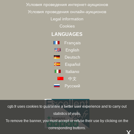
Условия проведения интернет-аукционов
Условия проведения онлайн-аукционов
Legal information
Cookies
LANGUAGES
Français
English
Deutsch
Español
Italiano
中文
Русский
cgb.fr uses cookies to guarantee a better user experience and to carry out
statistics of visits.
To remove the banner, you must accept or refuse their use by clicking on the
corresponding buttons.
x