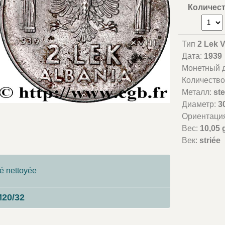
Количес
Тип
2 Lek V
Дата:
1939
Монетный д
Количество
Металл:
st
Диаметр:
3
Ориентаци
Вес:
10,05 
Век:
striée
é nettoyée
20/32