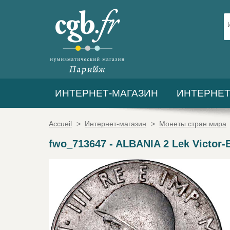
ИНТЕРНЕТ-МАГАЗИН
ИНТЕРНЕТ
Accueil
>
Интернет-магазин
>
Монеты стран мира
fwo_713647
-
ALBANIA 2 Lek Victor-E