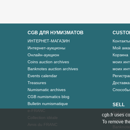
CGB ДЛЯ НУМИЗМАТОВ
CUSTO
ИНТЕРНЕТ-МАГАЗИН
Контакты
Интернет-аукционы
Мой акка
Онлайн-аукцион
Корзина
Coins auction archives
моих инт
Banknotes auction archives
моих инт
Events calendar
Регистра
Treasures
Доставка
Numismatic archives
Способы
CGB numismatics blog
Bulletin numismatique
SELL
e-FRANC
Sell your
cgb.fr uses co
Collection idéale
Coins auc
To remove the
Amis du FRANC
Banknote