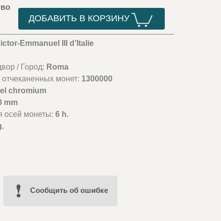
тво
ДОБАВИТЬ В КОРЗИНУ
ictor-Emmanuel III d’Italie
вор / Город:
Roma
 отчеканенных монет:
1300000
eel chromium
0 mm
я осей монеты:
6 h.
g.
Cообщить об ошибке