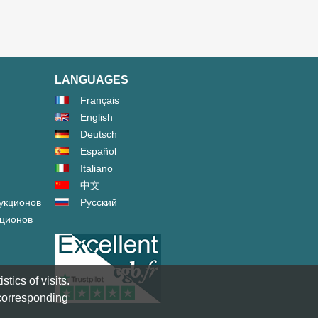
LANGUAGES
Français
English
Deutsch
Español
Italiano
中文
укционов
Русский
кционов
tics of visits.
 corresponding