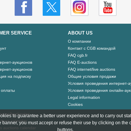
MER SERVICE
ABOUT US
О компании
унт
Контакт с CGB командой
FAQ cgb.fr
ернет-аукционов
FAQ E-auctions
ернет-аукционов
FAQ internet/live auctions
ция на подписку
Общие условия продажи
Условия проведения интернет-а
 оплаты
Условия проведения онлайн-ау
Legal information
Cookies
 coins/banknotes
okies to guarantee a better user experience and to carry out statis
tions calendar
 banner, you must accept or refuse their use by clicking on the
s auctions calendar
buttons.