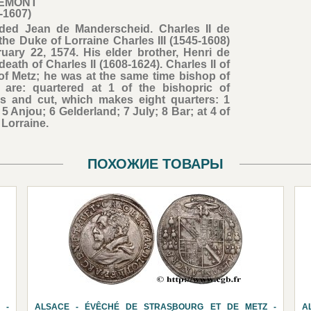
ÉMONT
-1607)
eded Jean de Manderscheid. Charles II de
he Duke of Lorraine Charles III (1545-1608)
ary 22, 1574. His elder brother, Henri de
ath of Charles II (1608-1624). Charles II of
f Metz; he was at the same time bishop of
are: quartered at 1 of the bishopric of
nes and cut, which makes eight quarters: 1
 Anjou; 6 Gelderland; 7 July; 8 Bar; at 4 of
 Lorraine.
ПОХОЖИЕ ТОВАРЫ
 -
ALSACE - ÉVÊCHÉ DE STRASBOURG ET DE METZ -
A