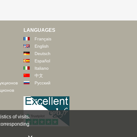
LANGUAGES
Français
English
Deutsch
Español
Italiano
中文
укционов
Русский
кционов
tics of visits.
 corresponding