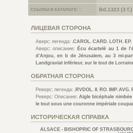
Bd.1323 (3 f.)
ССЫЛКИ В КАТАЛОГЕ: :
ЛИЦЕВАЯ СТОРОНА
Аверс: легенда:
.CAROL. CARD. LOTH. EP. A
Аверс: описание:
Écu écartelé au 1 de l'
d'Anjou, en b de Jérusalem, au 3 mi-par
Landgraviat inférieur, sur le tout de Lorrai
ОБРАТНАЯ СТОРОНА
Реверс: легенда:
.RVDOL. II. RO. IMP. AVG. P
Реверс: Описание:
Aigle bicéphale nimbée 
le tout sous une couronne impériale coupan
ИСТОРИЧЕСКАЯ СПРАВКА
ALSACE - BISHOPRIC OF STRASBOURG 