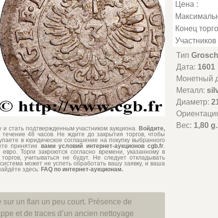
Цена :
Максимальн
Конец торго
Участников 
Тип
Grosch
Дата:
1601
Монетный д
Металл:
sil
Диаметр:
2
Ориентаци
Вес:
1,80 g.
му и стать подтвержденным участником аукциона.
Войдите,
 течение 48 часов. Не ждите до закрытия торгов, чтобы
тупаете в юридическое соглашение на покупку выбранного
ете принятие
вами условий интернет-аукционов cgb.fr
.
евро. Торги закроются согласно времени, указанному в
торгов, учитываться не будут. Не следует откладывать
система может не успеть обработать вашу заявку, и ваша
найдёте здесь:
FAQ по интернет-аукционам.
 sur un flan un peu court. Présence de
appe et de traces d’un ancien nettoyage