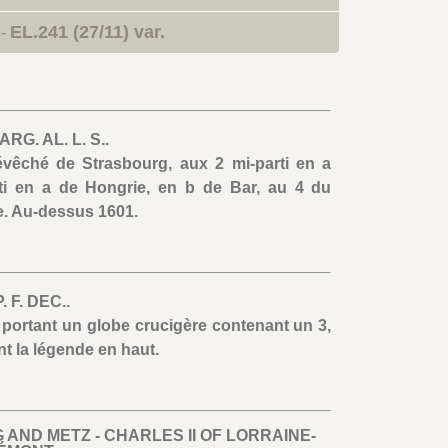
EL.241 (27/11) var.
-
RG. AL. L. S..
évêché de Strasbourg, aux 2 mi-parti en a
ti en a de Hongrie, en b de Bar, au 4 du
ne. Au-dessus 1601.
. F. DEC..
portant un globe crucigère contenant un 3,
t la légende en haut.
AND METZ - CHARLES II OF LORRAINE-