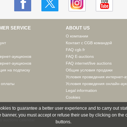
MER SERVICE
ABOUT US
О компании
унт
Контакт с CGB командой
FAQ cgb.fr
ернет-аукционов
FAQ E-auctions
ернет-аукционов
FAQ internet/live auctions
ция на подписку
Общие условия продажи
Условия проведения интернет-а
 оплаты
Условия проведения онлайн-ау
Legal information
Cookies
 coins/banknotes
okies to guarantee a better user experience and to carry out statis
tions calendar
 banner, you must accept or refuse their use by clicking on the
s auctions calendar
buttons.