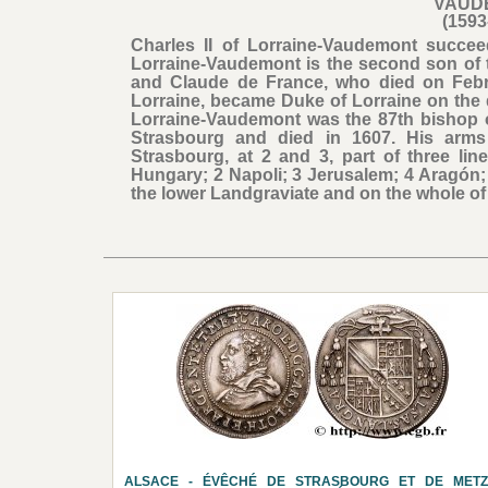
VAUD
(1593
Charles II of Lorraine-Vaudemont succe
Lorraine-Vaudemont is the second son of t
and Claude de France, who died on Febru
Lorraine, became Duke of Lorraine on the de
Lorraine-Vaudemont was the 87th bishop o
Strasbourg and died in 1607. His arms 
Strasbourg, at 2 and 3, part of three li
Hungary; 2 Napoli; 3 Jerusalem; 4 Aragón; 5
the lower Landgraviate and on the whole of
ALSACE - ÉVÊCHÉ DE STRASBOURG ET DE METZ