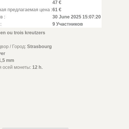
47 €
ая предлагаемая цена :
61 €
в :
30 June 2025 15:07:20
:
9 Участников
en ou trois kreutzers
вор / Город:
Strasbourg
ver
1,5 mm
я осей монеты:
12 h.