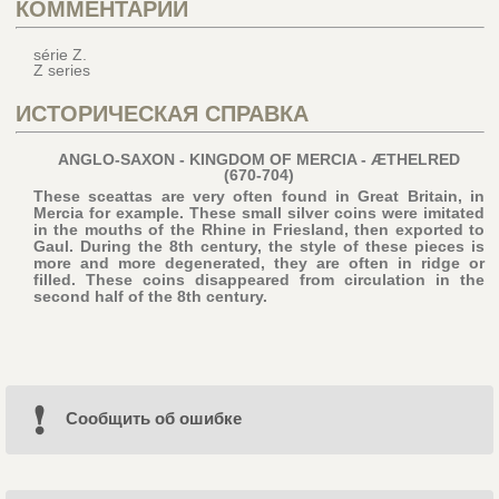
КОММЕНТАРИЙ
série Z.
Z series
ИСТОРИЧЕСКАЯ СПРАВКА
ANGLO-SAXON - KINGDOM OF MERCIA - ÆTHELRED
(670-704)
These sceattas are very often found in Great Britain, in
Mercia for example. These small silver coins were imitated
in the mouths of the Rhine in Friesland, then exported to
Gaul. During the 8th century, the style of these pieces is
more and more degenerated, they are often in ridge or
filled. These coins disappeared from circulation in the
second half of the 8th century.
Cообщить об ошибке