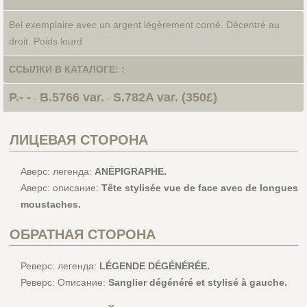
Bel exemplaire avec un argent légèrement corné. Décentré au
droit. Poids lourd
ССЫЛКИ В КАТАЛОГЕ: :
P.- -
B.5766 var.
S.782A var. (350£)
-
-
ЛИЦЕВАЯ СТОРОНА
Аверс: легенда:
ANÉPIGRAPHE.
Аверс: описание:
Tête stylisée vue de face avec de longues
moustaches.
ОБРАТНАЯ СТОРОНА
Реверс: легенда:
LÉGENDE DÉGÉNÉRÉE.
Реверс: Описание:
Sanglier dégénéré et stylisé à gauche.