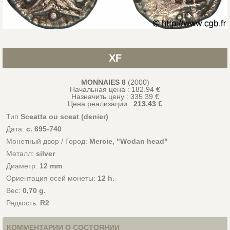
XF
MONNAIES 8
(2000)
Начальная цена : 182.94 €
Назначить цену :
335.39
€
Цена реализации :
213.43 €
Тип
Sceatta ou sceat (denier)
Дата:
c. 695-740
Монетный двор / Город:
Mercie, "Wodan head"
Металл:
silver
Диаметр:
12 mm
Ориентация осей монеты:
12 h.
Вес:
0,70 g.
Редкость:
R2
КОММЕНТАРИИ О СОСТОЯНИИ