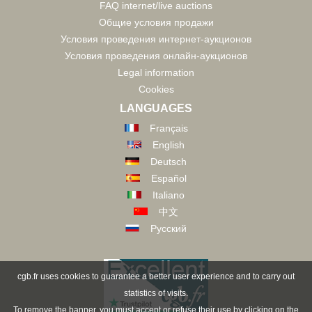
FAQ internet/live auctions
Общие условия продажи
Условия проведения интернет-аукционов
Условия проведения онлайн-аукционов
Legal information
Cookies
LANGUAGES
Français
English
Deutsch
Español
Italiano
中文
Русский
cgb.fr uses cookies to guarantee a better user experience and to carry out
statistics of visits.
To remove the banner, you must accept or refuse their use by clicking on the