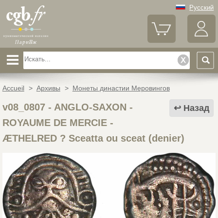
Русский
Accueil
>
Архивы
>
Монеты династии Меровингов
v08_0807
-
ANGLO-SAXON -
Назад
ROYAUME DE MERCIE -
ÆTHELRED ? Sceatta ou sceat (denier)