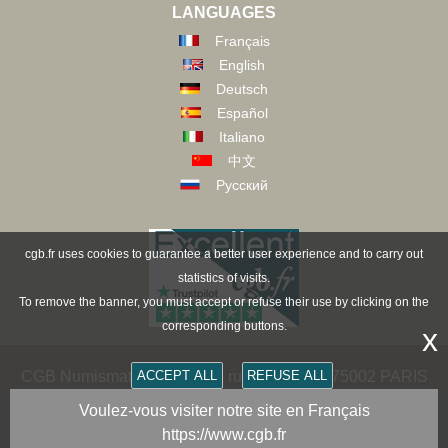
LANGUAGES
Français
English
Deutsch
Español
Italiano
中文
Русский
cgb.fr uses cookies to guarantee a better user experience and to carry out
statistics of visits.
To remove the banner, you must accept or refuse their use by clicking on the
corresponding buttons.
x
ACCEPT ALL
REFUSE ALL
CGB Numismatics Paris - 36 rue Vivienne - 75002 PARIS
FRANCE -
contact@cgb.fr
Voulez-vous visiter notre site en Français
https://www.cgb.fr
Copyright @1997-2025 - All Rights Reserved