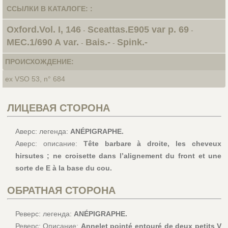
ССЫЛКИ В КАТАЛОГЕ: :
Oxford.Vol. I, 146
Sceattas.E905 var p. 69
-
-
MEC.1/690 A var.
Bais.-
Spink.-
-
-
ПРОИСХОЖДЕНИЕ:
ex VSO 53, n° 684
ЛИЦЕВАЯ СТОРОНА
Аверс: легенда:
ANÉPIGRAPHE.
Аверс: описание:
Tête barbare à droite, les cheveux
hirsutes ; ne croisette dans l’alignement du front et une
sorte de E à la base du cou.
ОБРАТНАЯ СТОРОНА
Реверс: легенда:
ANÉPIGRAPHE.
Реверс: Описание:
Annelet pointé entouré de deux petits V