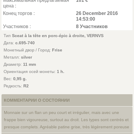
Максимальная предлагаемая
101 €
цена :
Конец торгов :
26 December 2016
14:53:00
Участников :
8 Участников
Тип
Sceat à la tête en porc-épic à droite, VERNVS
Дата:
c.695-740
Монетный двор / Город:
Frise
Металл:
silver
Диаметр:
11 mm
Ориентация осей монеты:
1 h.
Вес:
0,95 g.
Редкость:
R2
КОММЕНТАРИИ О СОСТОЯНИИ
Monnaie sur un flan un peu court et irrégulier, mais avec une
frappe bien vigoureuse, surtout au droit. Les types sont centrés et
presque complets. Agréable patine grise, très légèrement poreuse