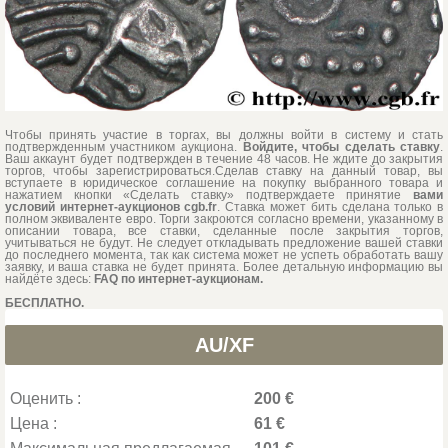
Чтобы принять участие в торгах, вы должны войти в систему и стать
подтвержденным участником аукциона.
Войдите, чтобы сделать ставку
.
Ваш аккаунт будет подтвержден в течение 48 часов. Не ждите до закрытия
торгов, чтобы зарегистрироваться.Сделав ставку на данный товар, вы
вступаете в юридическое соглашение на покупку выбранного товара и
нажатием кнопки «Сделать ставку» подтверждаете принятие
вами
условий интернет-аукционов cgb.fr
. Ставка может бить сделана только в
полном эквиваленте евро. Торги закроются согласно времени, указанному в
описании товара, все ставки, сделанные после закрытия торгов,
учитываться не будут. Не следует откладывать предложение вашей ставки
до последнего момента, так как система может не успеть обработать вашу
заявку, и ваша ставка не будет принята. Более детальную информацию вы
найдёте здесь:
FAQ по интернет-аукционам.
БЕСПЛАТНО.
AU/XF
Оценить :
200 €
Цена :
61 €