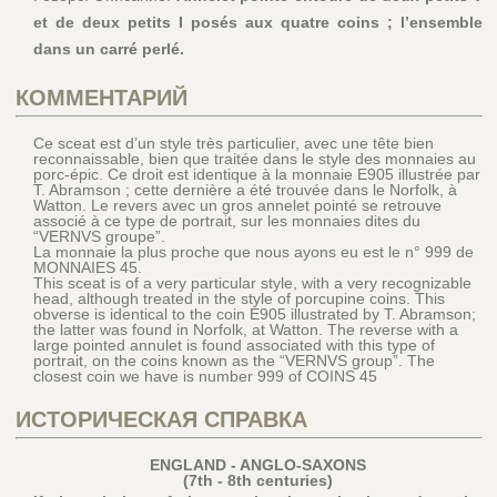
et de deux petits I posés aux quatre coins ; l’ensemble
dans un carré perlé.
КОММЕНТАРИЙ
Ce sceat est d’un style très particulier, avec une tête bien
reconnaissable, bien que traitée dans le style des monnaies au
porc-épic. Ce droit est identique à la monnaie E905 illustrée par
T. Abramson ; cette dernière a été trouvée dans le Norfolk, à
Watton. Le revers avec un gros annelet pointé se retrouve
associé à ce type de portrait, sur les monnaies dites du
“VERNVS groupe”.
La monnaie la plus proche que nous ayons eu est le n° 999 de
MONNAIES 45.
This sceat is of a very particular style, with a very recognizable
head, although treated in the style of porcupine coins. This
obverse is identical to the coin E905 illustrated by T. Abramson;
the latter was found in Norfolk, at Watton. The reverse with a
large pointed annulet is found associated with this type of
portrait, on the coins known as the “VERNVS group”. The
closest coin we have is number 999 of COINS 45
ИСТОРИЧЕСКАЯ СПРАВКА
ENGLAND - ANGLO-SAXONS
(7th - 8th centuries)