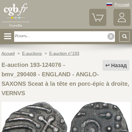
Русский
Accueil
>
E-auctions
>
E-auction n°193
E-auction 193-124076 -
Назад
bmv_290408
-
ENGLAND - ANGLO-
SAXONS Sceat à la tête en porc-épic à droite,
VERNVS