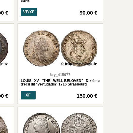
Paris
00 €
VF/XF
90.00 €
bry_415977
LOUIS XV "THE WELL-BELOVED" Dixième
d'écu dit "vertugadin" 1716 Strasbourg
00 €
XF
150.00 €