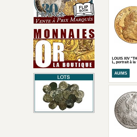
LOUIS XIV "TH
L, portrait à l
AU/MS