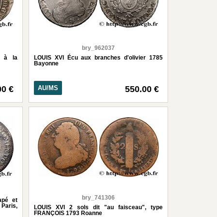
bry_962037
 à la
LOUIS XVI Écu aux branches d'olivier 1785
Bayonne
00 €
AU/MS
550.00 €
bry_741306
apé et
 Paris,
LOUIS XVI 2 sols dit "au faisceau", type
FRANÇOIS 1793 Roanne