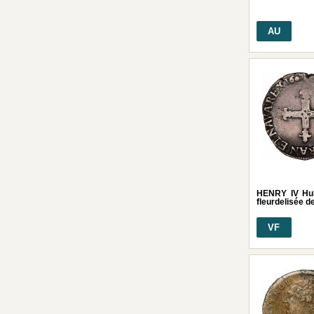
AU
HENRY IV Hui
fleurdelisée d
VF