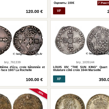
Оценить:
100
€
7 Учас
120.00 €
VF
bry_761339
bry_1035144
tième d'écu, croix bâtonnée et
LOUIS XIV "THE SUN KING" Quart d
e face 1607 La Rochelle
titulature côté croix 1644 Marseille
100.00 €
XF
350.
-30%