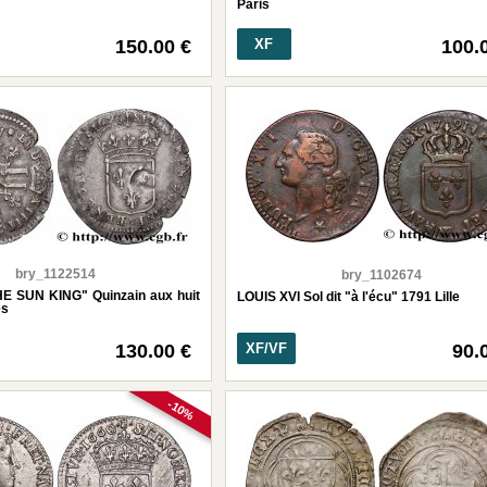
Paris
150.00 €
XF
100.
bry_1122514
bry_1102674
HE SUN KING" Quinzain aux huit
LOUIS XVI Sol dit "à l'écu" 1791 Lille
es
130.00 €
XF/VF
90.
-10%