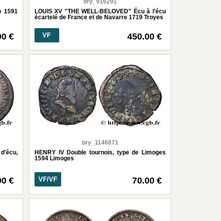
bry_916291
e 1591
LOUIS XV "THE WELL-BELOVED" Écu à l’écu
écartelé de France et de Navarre 1719 Troyes
00 €
VF
450.00 €
bry_1146871
d'écu,
HENRY IV Double tournois, type de Limoges
1594 Limoges
00 €
VF/VF
70.00 €