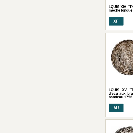
LOUIS XIV "TH
mèche longue 
XF
LOUIS XV "
d'écu aux bran
bandeau 1756
AU