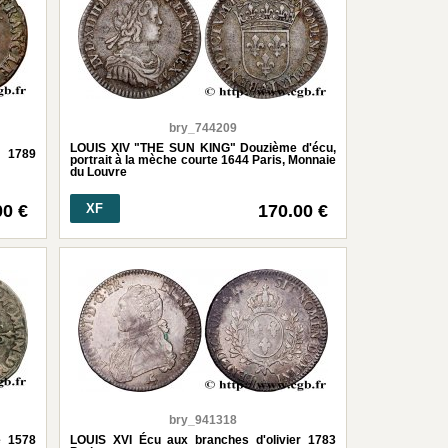
bry_744209
LOUIS XIV "THE SUN KING" Douzième d'écu,
 1789
portrait à la mèche courte 1644 Paris, Monnaie
du Louvre
00 €
XF
170.00 €
bry_941318
e 1578
LOUIS XVI Écu aux branches d'olivier 1783