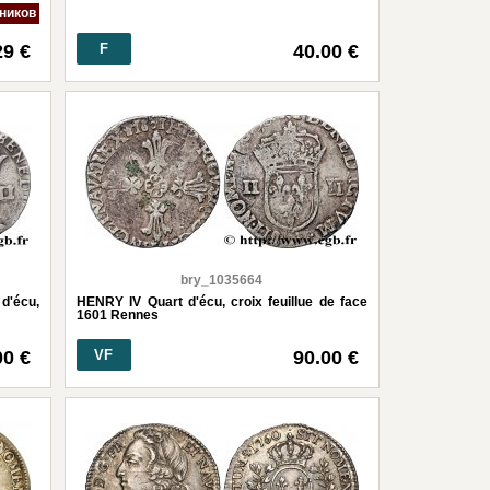
тников
29 €
F
40.00 €
bry_1035664
'écu,
HENRY IV Quart d'écu, croix feuillue de face
1601 Rennes
00 €
VF
90.00 €