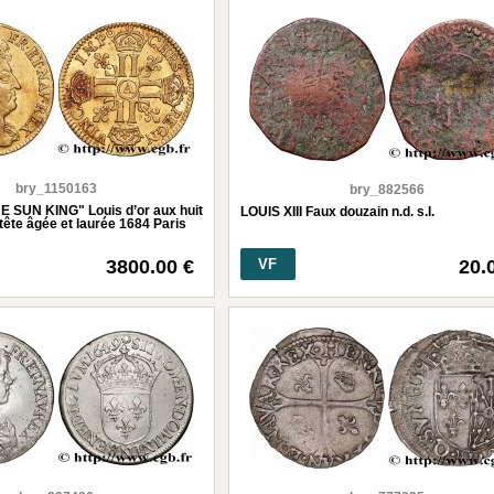
bry_1150163
bry_882566
E SUN KING" Louis d’or aux huit
LOUIS XIII Faux douzain n.d. s.l.
a tête âgée et laurée 1684 Paris
3800.00 €
VF
20.