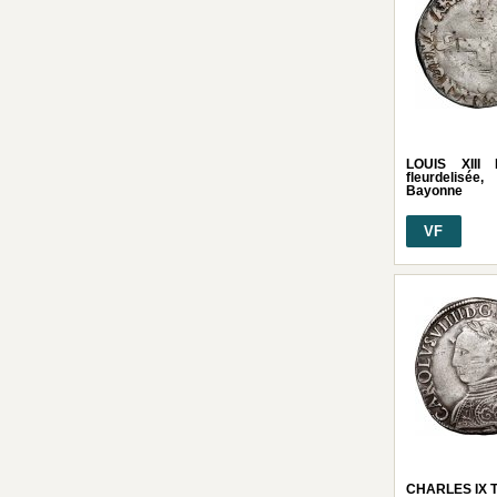
LOUIS XIII 
fleurdelisée
Bayonne
VF
CHARLES IX Te