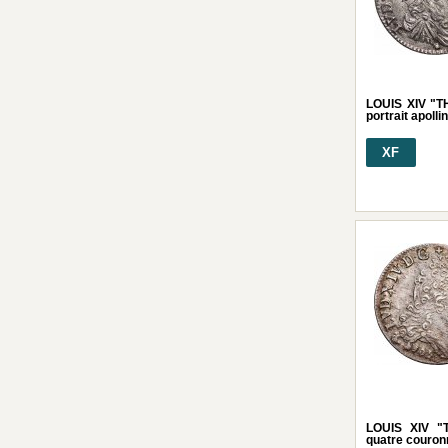
LOUIS XIV "T
portrait apoll
XF
LOUIS XIV "
quatre couron