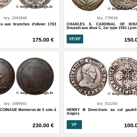
bry_1093949
bry_779018
u aux branches d'olivier 1783
CHARLES X, CARDINAL OF BO
Douzain aux deux C, 1er type 1591 Lyon
175.00 €
VF/XF
150.
bry_1089541
bry_911254
OINAGE Monneron de 5 sols à
HENRY III Demi-franc au col gaufr
Angers
230.00 €
VF
100.