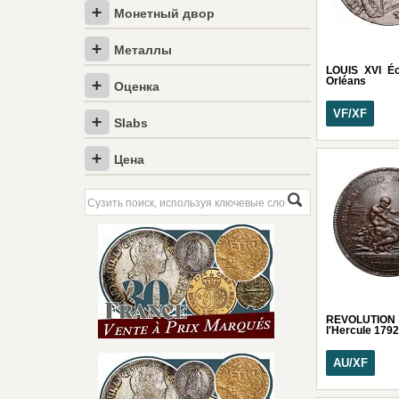
Монетный двор
Металлы
LOUIS XVI Éc
Orléans
Оценка
VF/XF
Slabs
Цена
REVOLUTION C
l'Hercule 1792
AU/XF