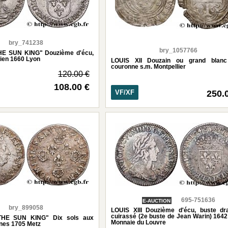
bry_741238
bry_1057766
HE SUN KING" Douzième d'écu,
inien 1660 Lyon
LOUIS XII Douzain ou grand blanc
couronne s.m. Montpellier
120.00 €
108.00 €
VF/XF
250.
695-751636
E-AUCTION
bry_899058
LOUIS XIII Douzième d'écu, buste dr
cuirassé (2e buste de Jean Warin) 1642
THE SUN KING" Dix sols aux
Monnaie du Louvre
nes 1705 Metz