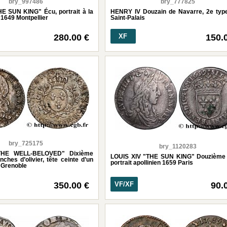
bry_997486
bry_777825
E SUN KING" Écu, portrait à la
HENRY IV Douzain de Navarre, 2e typ
1649 Montpellier
Saint-Palais
280.00 €
XF
150.
bry_725175
bry_1120283
THE WELL-BELOVED" Dixième
LOUIS XIV "THE SUN KING" Douzième 
ches d’olivier, tête ceinte d’un
portrait apollinien 1659 Paris
 Grenoble
350.00 €
VF/XF
90.