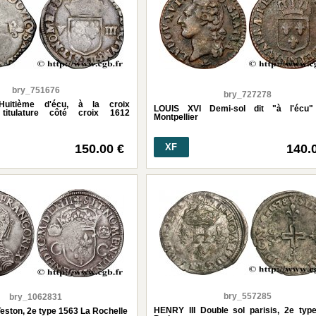
bry_751676
bry_727278
Huitième d'écu, à la croix
LOUIS XVI Demi-sol dit "à l'écu"
, titulature côté croix 1612
Montpellier
150.00 €
XF
140.
bry_557285
bry_1062831
HENRY III Double sol parisis, 2e typ
ston, 2e type 1563 La Rochelle