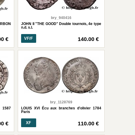
bry_940416
URBON
JOHN II "THE GOOD" Double tournois, 4e type
n.d. s.l.
00 €
VF/F
140.00 €
bry_1128769
é 1587
LOUIS XVI Écu aux branches d'olivier 1784
Paris
00 €
XF
110.00 €