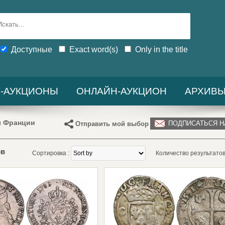
Доступные
Exact word(s)
Only in the title
-АУКЦИОНЫ
ОНЛАЙН-АУКЦИОН
АРХИВ
ы Франции
ПОДПИСАТЬСЯ Н
Отправить мой выбор
ов
Сортировка :
Количество результатов 