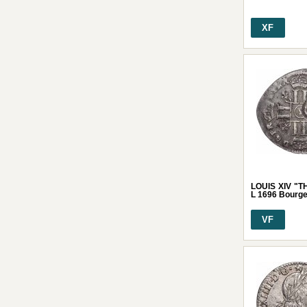
XF
LOUIS XIV "T
L 1696 Bourg
VF