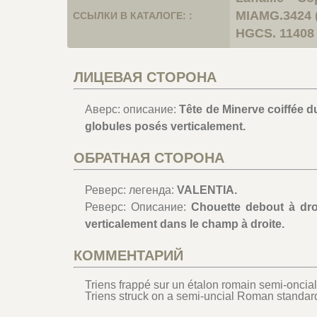
MIAMG.3424 (
ССЫЛКИ В КАТАЛОГЕ: :
HGCS. 11408 
ЛИЦЕВАЯ СТОРОНА
Аверс: описание:
Tête de Minerve coiffée du
globules posés verticalement.
ОБРАТНАЯ СТОРОНА
Реверс: легенда:
VALENTIA.
Реверс: Описание:
Chouette debout à droi
verticalement dans le champ à droite.
КОММЕНТАРИЙ
Triens frappé sur un étalon romain semi-oncia
Triens struck on a semi-uncial Roman standard