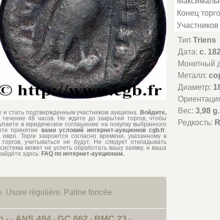
Максимальн
Конец торго
Участников 
Тип
Triens
Дата:
c. 18
Монетный д
Металл:
co
Диаметр:
1
Ориентаци
Вес:
3,98 g.
му и стать подтвержденным участником аукциона.
Войдите,
 течение 48 часов. Не ждите до закрытия торгов, чтобы
Редкость:
R
тупаете в юридическое соглашение на покупку выбранного
ете принятие
вами условий интернет-аукционов cgb.fr
.
евро. Торги закроются согласно времени, указанному в
торгов, учитываться не будут. Не следует откладывать
система может не успеть обработать вашу заявку, и ваша
найдёте здесь:
FAQ по интернет-аукционам.
. Usure régulière. Patine foncée
.-
ANS.484
GC.662
BMC.23
-
-
-
-