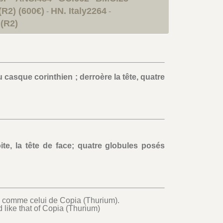
R2) (600€)
HN. Italy2264
-
-
(R2)
 casque corinthien ; derroère la tête, quatre
te, la tête de face; quatre globules posés
l comme celui de Copia (Thurium).
 like that of Copia (Thurium)