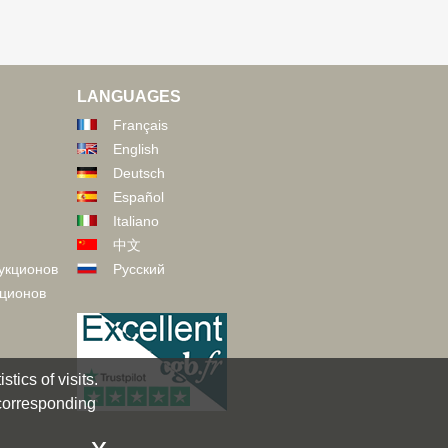
LANGUAGES
Français
English
Deutsch
Español
Italiano
中文
укционов
Русский
кционов
tics of visits.
 corresponding