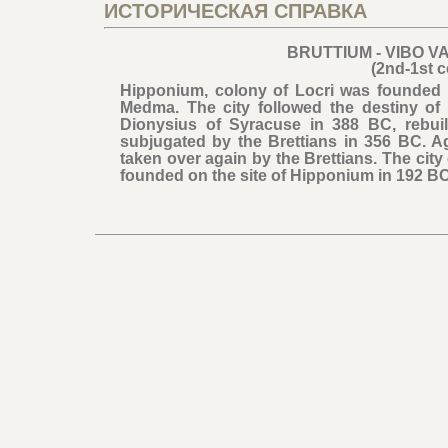
ИСТОРИЧЕСКАЯ СПРАВКА
BRUTTIUM - VIBO V
(2nd-1st 
Hipponium, colony of Locri was founded 
Medma. The city followed the destiny of 
Dionysius of Syracuse in 388 BC, rebuil
subjugated by the Brettians in 356 BC. Ag
taken over again by the Brettians. The cit
founded on the site of Hipponium in 192 BC