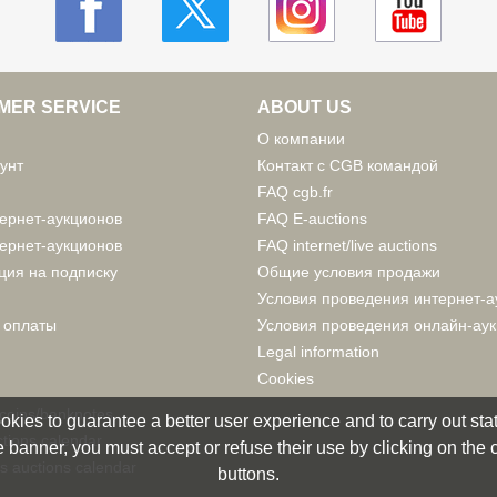
MER SERVICE
ABOUT US
О компании
унт
Контакт с CGB командой
FAQ cgb.fr
ернет-аукционов
FAQ E-auctions
ернет-аукционов
FAQ internet/live auctions
ция на подписку
Общие условия продажи
Условия проведения интернет-а
 оплаты
Условия проведения онлайн-ау
Legal information
Cookies
 coins/banknotes
okies to guarantee a better user experience and to carry out statis
tions calendar
 banner, you must accept or refuse their use by clicking on the
s auctions calendar
buttons.