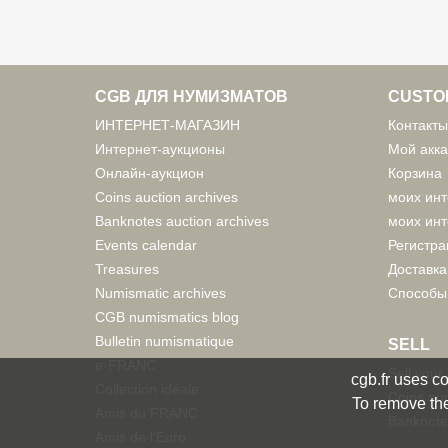
CGB ДЛЯ НУМИЗМАТОВ
CUSTO
ИНТЕРНЕТ-МАГАЗИН
Контакты
Интернет-аукционы
Мой акка
Онлайн-аукцион
Корзина
Coins auction archives
моих инт
Banknotes auction archives
моих инт
Events calendar
Регистра
Treasures
Доставка
Numismatic archives
Способы
CGB numismatics blog
Bulletin numismatique
SELL
e-FRANC
Sell your
cgb.fr uses co
Collection idéale
Coins auc
To remove the
Amis du FRANC
Banknote
Amis de l'Euro