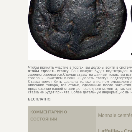
Чтобы принять участие в торгах, вы должны войти в систе
чтобы сделать ставку
. Ваш аккаунт будет подтвержден в
зарегистрироваться.Сделав ставку на данный товар, вы вс
товара и нажатием кнопки «Сделать ставку» подтвержда
Ставка может бить сделана только в полном эквиваленте 
описании товара, все ставки, сделанные после закрытия 
предложение вашей ставки до последнего момента, так как 
ставка не будет принята. Более детальную информацию вы 
БЕСПЛАТНО.
КОММЕНТАРИИ О
Monnaie centrée
СОСТОЯНИИ
Laffaille-
Cop
-