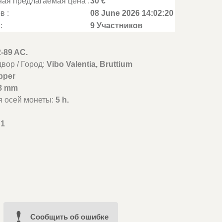
ая предлагаемая цена :
30 €
в :
08 June 2026 14:02:20
:
9 Участников
2-89 AC.
вор / Город:
Vibo Valentia, Bruttium
pper
8 mm
я осей монеты:
5 h.
1
Cообщить об ошибке