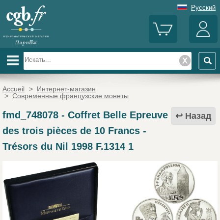
Русский
Accueil
>
Интернет-магазин
>
Современные французские монеты
fmd_748078
-
Coffret Belle Epreuve
Назад
des trois pièces de 10 Francs -
Trésors du Nil 1998 F.1314 1