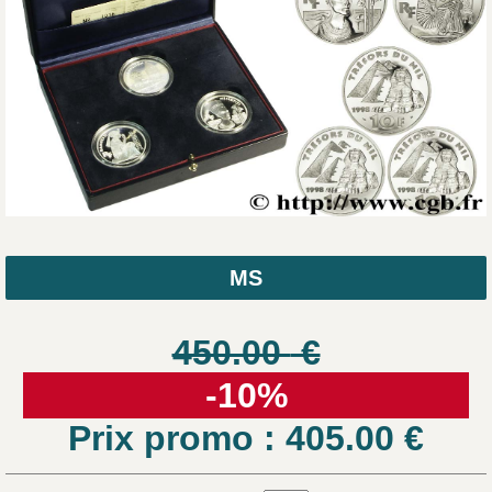
MS
450.00
€
-10%
Prix promo : 405.00
€