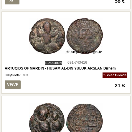
XF
58 €
691-743416
E-AUCTION
ARTUQIDS OF MARDIN - HUSAM AL-DIN YULUK ARSLAN Dirhem
Оценить:
30
€
5 Участников
VF/VF
21 €