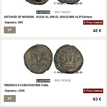
691-743417
E-AUCTION
ARTUKID OF MARDIN - KULB AL DIN EL GHAZI IBN ALPI Dirhem
Оценить:
60
€
6 Участников
VF
42 €
691-743418
E-AUCTION
TIBERIUS II CONSTANTINE Follis
Оценить:
150
€
8 Участников
XF
63 €