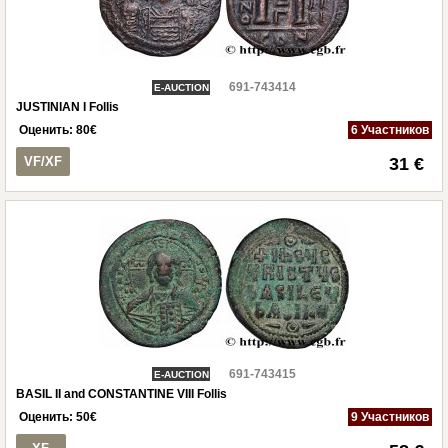
691-743414
E-AUCTION
JUSTINIAN I Follis
Оценить:
80
€
6 Участников
VF/XF
31 €
691-743415
E-AUCTION
BASIL II and CONSTANTINE VIII Follis
Оценить:
50
€
9 Участников