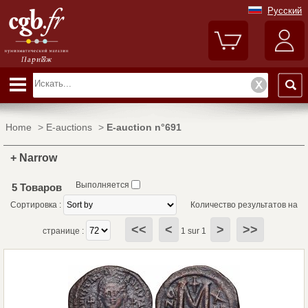
Русский
Home
>
E-auctions
>
E-auction n°691
+ Narrow
Выполняется
5 Товаров
Сортировка :
Количество результатов на
<<
<
>
>>
странице :
1 sur 1