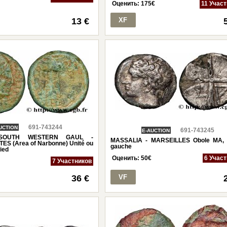
Оценить:
175
€
11 Учас
13 €
XF
691-743244
UCTION
691-743245
E-AUCTION
 SOUTH WESTERN GAUL -
MASSALIA - MARSEILLES Obole MA, 
S (Area of Narbonne) Unité ou
gauche
ied
Оценить:
50
€
6 Учас
7 Участников
36 €
VF