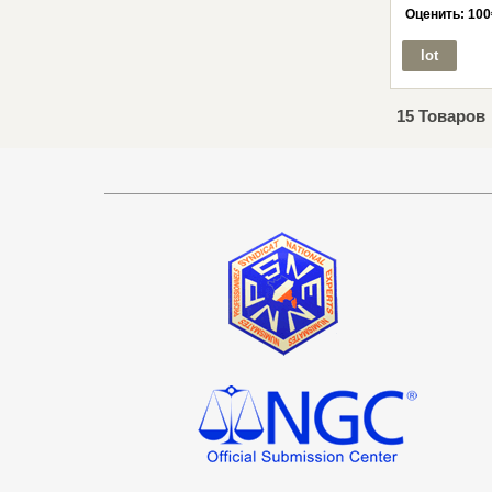
Оценить:
100
lot
15 Товаров