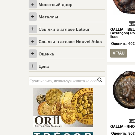
Монетный двор
Металлы
E-A
Ссылки в атласе Latour
GALLIA BEL
Besançon) Pot
lisse
Ссылки в атласе Nouvel Atlas
Оценить:
60
€
VF/AU
Оценка
Цена
E-A
GALLIA - RHO
Оценить:
80
€