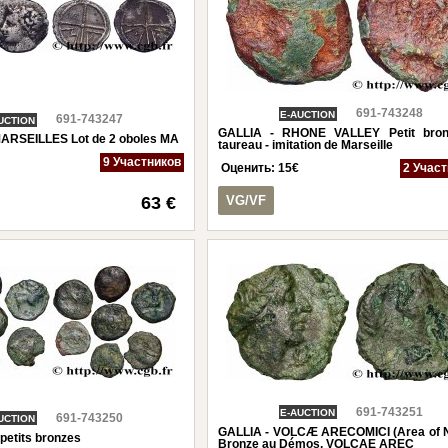
691-743248
E-AUCTION
691-743247
UCTION
GALLIA - RHONE VALLEY Petit bron
ARSEILLES Lot de 2 oboles MA
taureau - imitation de Marseille
9 Участников
Оценить:
15
€
2 Учас
63 €
VG/VF
691-743251
E-AUCTION
691-743250
UCTION
GALLIA - VOLCÆ ARECOMICI (Area of 
petits bronzes
Bronze au Démos, VOLCAE AREC