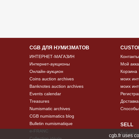
CGB ДЛЯ НУМИЗМАТОВ
CUSTO
ИНТЕРНЕТ-МАГАЗИН
Контакты
Интернет-аукционы
Мой акка
Онлайн-аукцион
Корзина
Coins auction archives
моих инт
Banknotes auction archives
моих инт
Events calendar
Регистра
Treasures
Доставка
Numismatic archives
Способы
CGB numismatics blog
Bulletin numismatique
SELL
e-FRANC
Sell your
cgb.fr uses co
Collection idéale