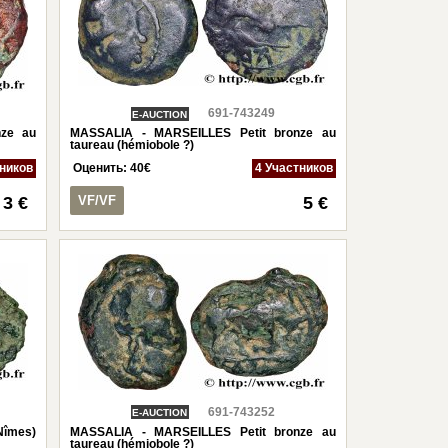
691-743249
E-AUCTION
ze au
MASSALIA - MARSEILLES Petit bronze au
taureau (hémiobole ?)
тников
Оценить:
40
€
4 Участников
3 €
VF/VF
5 €
691-743252
E-AUCTION
Nîmes)
MASSALIA - MARSEILLES Petit bronze au
taureau (hémiobole ?)