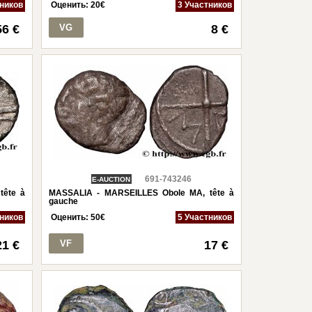
тников
Оценить:
20
€
3 Участников
56 €
VG
8 €
691-743246
E-AUCTION
tête à
MASSALIA - MARSEILLES Obole MA, tête à
gauche
тников
Оценить:
50
€
5 Участников
21 €
VF
17 €