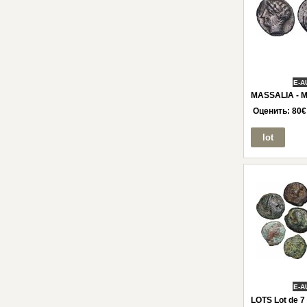
E-A
MASSALIA - M
Оценить:
80
€
lot
E-A
LOTS Lot de 7 