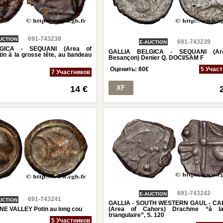
691-743238
UCTION
691-743239
E-AUCTION
GICA - SEQUANI (Area of
GALLIA BELGICA - SEQUANI (Ar
in à la grosse tête, au bandeau
Besançon) Denier Q. DOCI/SAM F
Оценить:
80
€
5 Учас
7 Участников
14 €
XF
691-743242
E-AUCTION
691-743241
UCTION
GALLIA - SOUTH WESTERN GAUL - CA
NE VALLEY Potin au long cou
(Area of Cahors) Drachme “à la
triangulaire”, S. 120
5 Участников