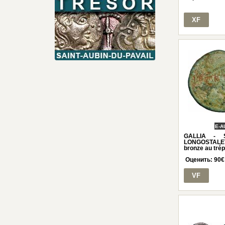
XF
E-A
GALLIA -
LONGOSTALETE
bronze au trép
Оценить:
90
€
VF