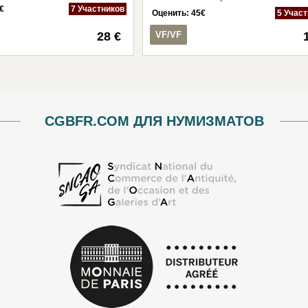
€
7 Участников
Оценить:
45
€
5 Учас
28 €
VF/VF
CGBFR.COM ДЛЯ НУМИЗМАТОВ