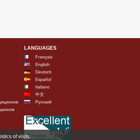
LANGUAGES
Français
English
Deutsch
Español
Italiano
中文
укционов
Русский
кционов
tics of visits.