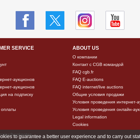
MER SERVICE
ABOUT US
О компании
унт
Контакт с CGB командой
FAQ cgb.fr
ернет-аукционов
FAQ E-auctions
ернет-аукционов
FAQ internet/live auctions
ция на подписку
Общие условия продажи
Условия проведения интернет-а
 оплаты
Условия проведения онлайн-ау
Legal information
Cookies
 coins/banknotes
okies to guarantee a better user experience and to carry out statis