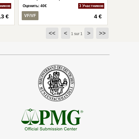
тников
Оценить:
40
€
3 Участников
13 €
VF/VF
4 €
<<
<
>
>>
1 sur 1