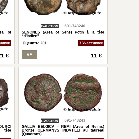
691-743240
E-AUCTION
ea of
SENONES (Area of Sens) Potin à la tête
“d’indien”
тников
Оценить:
20
€
3 Участников
21 €
VF
11 €
691-743243
E-AUCTION
DURCI
GALLIA BELGICA - REMI (Area of Reims)
 tête
Bronze GERMANVS INDVTILLI au taureau
(Quadrans)