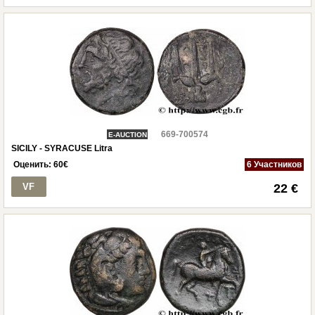
669-700574
E-AUCTION
SICILY - SYRACUSE Litra
Оценить:
60
€
6 Участников
VF
22 €