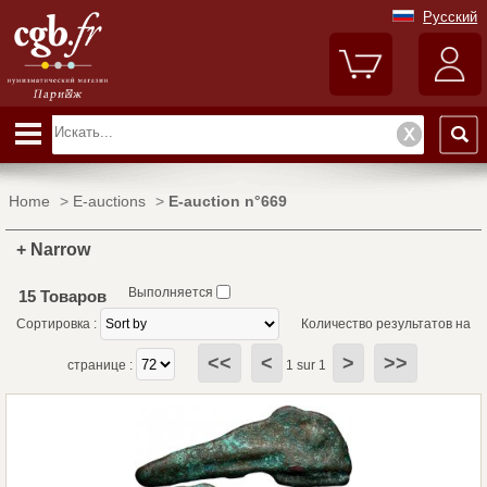
Русский
Home
>
E-auctions
>
E-auction n°669
+ Narrow
Выполняется
15 Товаров
Сортировка :
Количество результатов на
<<
<
>
>>
странице :
1 sur 1