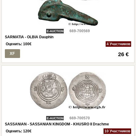
669-700569
E-AUCTION
SARMATIA - OLBIA Dauphin
Оценить:
100
€
4 Участников
XF
26 €
669-700570
E-AUCTION
SASSANIAN - SASSANIAN KINGDOM - KHUSRO II Drachme
Оценить:
120
€
10 Участников