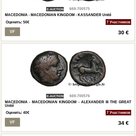
669-700575
E-AUCTION
MACEDONIA - MACEDONIAN KINGDOM - KASSANDER Unité
Оценить:
50
€
7 Участников
VF
30 €
669-700576
E-AUCTION
MACEDONIA - MACEDONIAN KINGDOM - ALEXANDER III THE GREAT
Unité
Оценить:
40
€
7 Участников
VF
34 €