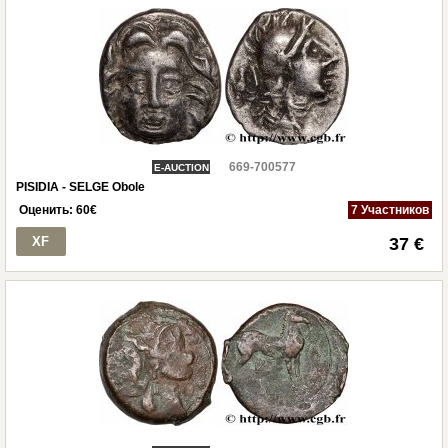
669-700577
E-AUCTION
PISIDIA - SELGE Obole
Оценить:
60
€
7 Участников
XF
37 €