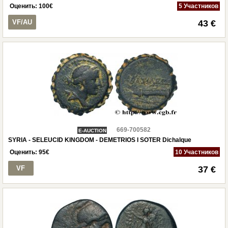
Оценить:
100
€
5 Участников
VF/AU
43 €
669-700582
E-AUCTION
SYRIA - SELEUCID KINGDOM - DEMETRIOS I SOTER Dichalque
Оценить:
95
€
10 Участников
VF
37 €