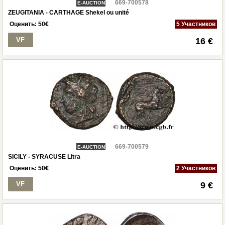
669-700578
E-AUCTION
ZEUGITANIA - CARTHAGE Shekel ou unité
Оценить:
50
€
5 Участников
VF
16 €
669-700579
E-AUCTION
SICILY - SYRACUSE Litra
Оценить:
50
€
2 Участников
VF
9 €