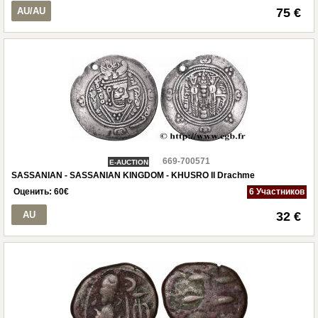
AU/AU
75 €
669-700571
E-AUCTION
SASSANIAN - SASSANIAN KINGDOM - KHUSRO II Drachme
Оценить:
60
€
6 Участников
AU
32 €