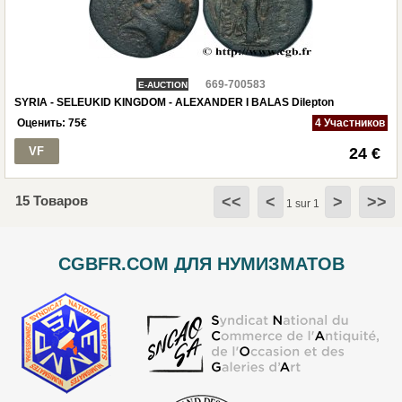
669-700583
E-AUCTION
SYRIA - SELEUKID KINGDOM - ALEXANDER I BALAS Dilepton
Оценить:
75
€
4 Участников
VF
24 €
15 Товаров
<<
<
>
>>
1 sur 1
CGBFR.COM ДЛЯ НУМИЗМАТОВ