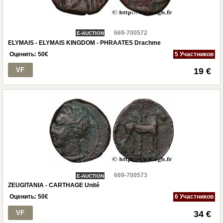
669-700572
E-AUCTION
ELYMAIS - ELYMAIS KINGDOM - PHRAATES Drachme
Оценить:
50
€
5 Участников
VF
19 €
669-700573
E-AUCTION
ZEUGITANIA - CARTHAGE Unité
Оценить:
50
€
6 Участников
VF
34 €