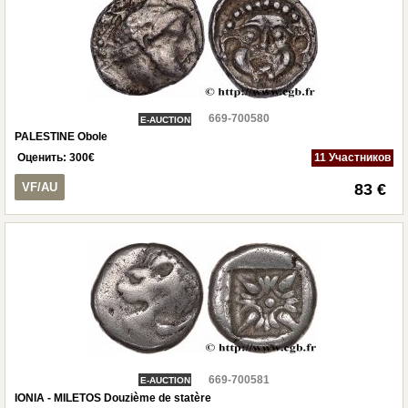
669-700580
E-AUCTION
PALESTINE Obole
Оценить:
300
€
11 Участников
VF/AU
83 €
669-700581
E-AUCTION
IONIA - MILETOS Douzième de statère