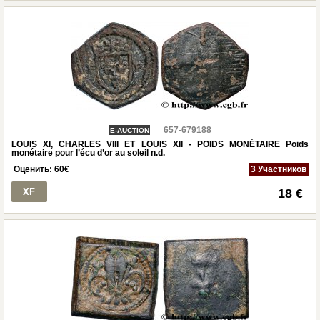
657-679188
E-AUCTION
LOUIS XI, CHARLES VIII ET LOUIS XII - POIDS MONÉTAIRE Poids
monétaire pour l’écu d’or au soleil n.d.
Оценить:
60
€
3 Участников
XF
18 €