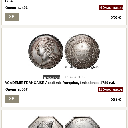
1754
Оценить:
40
€
6 Участников
XF
23 €
657-679196
E-AUCTION
ACADÉMIE FRANÇAISE Académie française, émission de 1789 n.d.
Оценить:
50
€
11 Участников
XF
36 €