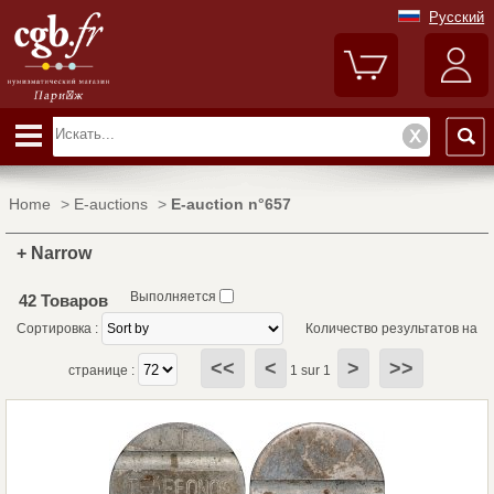
Русский
Home
>
E-auctions
>
E-auction n°657
+ Narrow
Выполняется
42 Товаров
Сортировка :
Количество результатов на
<<
<
>
>>
странице :
1 sur 1