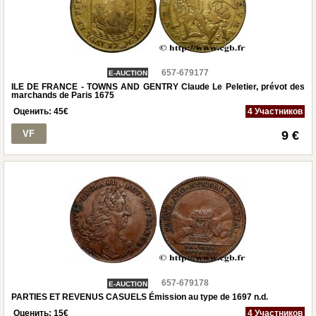
657-679177
E-AUCTION
ILE DE FRANCE - TOWNS AND GENTRY Claude Le Peletier, prévot des
marchands de Paris 1675
Оценить:
45
€
4 Участников
VF
9 €
657-679178
E-AUCTION
PARTIES ET REVENUS CASUELS Émission au type de 1697 n.d.
Оценить:
15
€
4 Участников