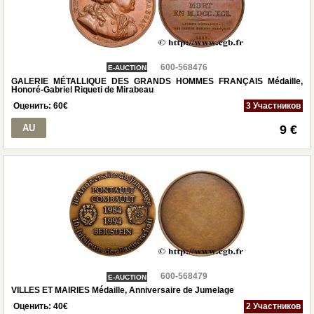
600-568476
E-AUCTION
GALERIE MÉTALLIQUE DES GRANDS HOMMES FRANÇAIS Médaille,
Honoré-Gabriel Riqueti de Mirabeau
Оценить:
60
€
3 Участников
AU
9 €
600-568479
E-AUCTION
VILLES ET MAIRIES Médaille, Anniversaire de Jumelage
Оценить:
40
€
2 Участников