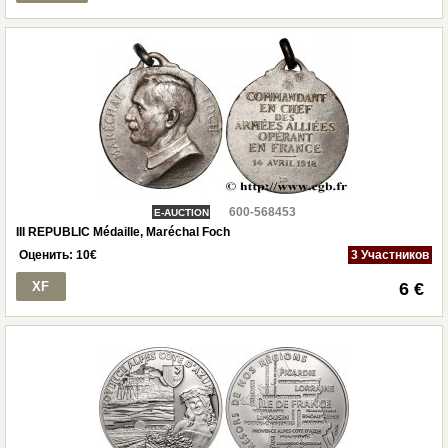
600-568453
E-AUCTION
III REPUBLIC Médaille, Maréchal Foch
Оценить:
10
€
3 Участников
XF
6 €