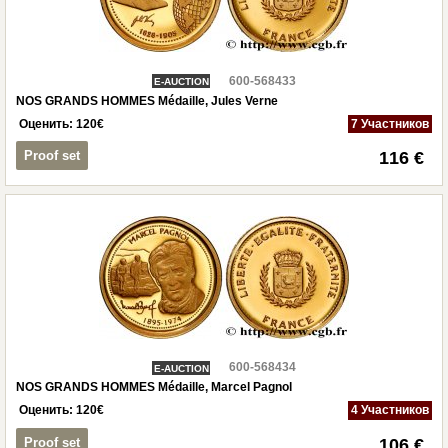
600-568433
E-AUCTION
NOS GRANDS HOMMES Médaille, Jules Verne
Оценить:
120
€
7 Участников
Proof set
116 €
600-568434
E-AUCTION
NOS GRANDS HOMMES Médaille, Marcel Pagnol
Оценить:
120
€
4 Участников
Proof set
106 €