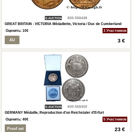
600-568448
E-AUCTION
GREAT BRITAIN - VICTORIA Médaillette, Victoria / Duc de Cumberland
Оценить:
10
€
3 Участников
AU
3 €
600-568450
E-AUCTION
GERMANY Médaille, Reproduction d’un Reichstaler d’Erfurt
Оценить:
40
€
5 Участников
Proof set
23 €