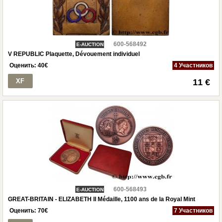
600-568492
E-AUCTION
V REPUBLIC Plaquette, Dévouement individuel
Оценить:
40
€
4 Участников
XF
11 €
600-568493
E-AUCTION
GREAT-BRITAIN - ELIZABETH II Médaille, 1100 ans de la Royal Mint
Оценить:
70
€
7 Участников