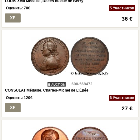
LOUIS XVIII Médaille, Décès du duc de Berry
Оценить:
70
€
5 Участников
XF
36 €
600-568472
E-AUCTION
CONSULAT Médaille, Charles-Michel de L'Épée
Оценить:
120
€
6 Участников
XF
27 €