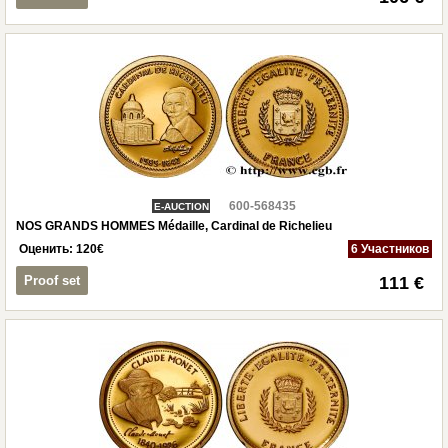
600-568435
E-AUCTION
NOS GRANDS HOMMES Médaille, Cardinal de Richelieu
Оценить:
120
€
6 Участников
Proof set
111 €