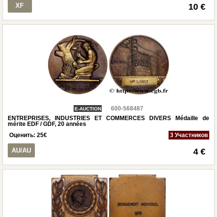
XF
10 €
600-568487
E-AUCTION
ENTREPRISES, INDUSTRIES ET COMMERCES DIVERS Médaille de
mérite EDF / GDF, 20 années
Оценить:
25
€
3 Участников
AU/AU
4 €