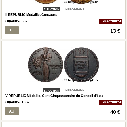
600-568463
E-AUCTION
III REPUBLIC Médaille, Concours
Оценить:
50
€
6 Участников
XF
13 €
600-568466
E-AUCTION
IV REPUBLIC Médaille, Cent Cinquantenaire du Conseil d’état
Оценить:
100
€
5 Участников
AU
40 €