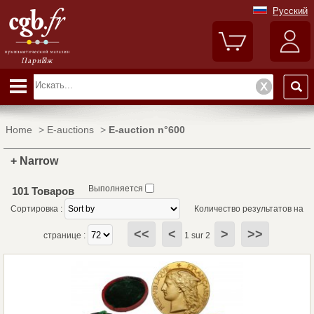
Русский
Home
>
E-auctions
>
E-auction n°600
+ Narrow
Выполняется
101 Товаров
Сортировка :
Количество результатов на
<<
<
>
>>
странице :
1 sur 2