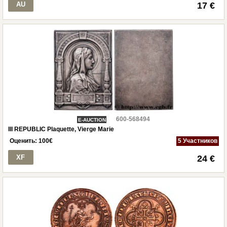
AU
17 €
600-568494
E-AUCTION
III REPUBLIC Plaquette, Vierge Marie
Оценить:
100
€
5 Участников
XF
24 €