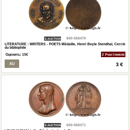
600-568470
E-AUCTION
LITERATURE : WRITERS - POETS Médaille, Henri Beyle Stendhal, Cercle
du bibliophile
Оценить:
15
€
2 Участников
AU
3 €
600-568471
E-AUCTION