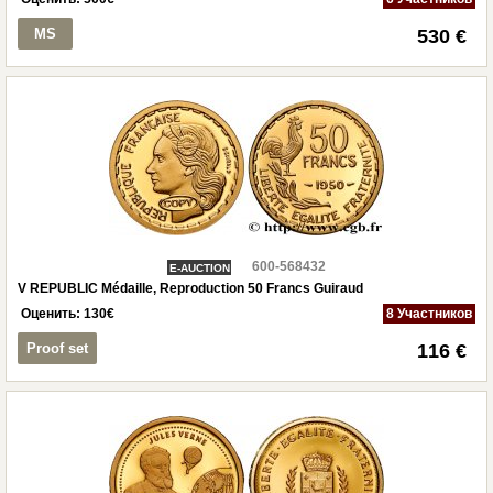
MS
530 €
600-568432
E-AUCTION
V REPUBLIC Médaille, Reproduction 50 Francs Guiraud
Оценить:
130
€
8 Участников
Proof set
116 €