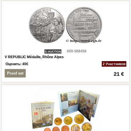
600-568456
E-AUCTION
V REPUBLIC Médaille, Rhône Alpes
Оценить:
40
€
2 Участников
Proof set
21 €