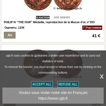
600-568495
E-AUCTION
PHILIP IV "THE FAIR" Médaille, reproduction de la Masse d'or, n°393
Оценить:
120
€
7 Участников
AU
41 €
cgb.fr uses cookies to guarantee a better user experience and to carry out
statistics of visits.
To remove the banner, you must accept or refuse their use by clicking on the
corresponding buttons.
x
ACCEPT ALL
REFUSE ALL
600-568496
E-AUCTION
SÉRIE NUMISMATIQUE DES HOMMES ILLUSTRES Médaille, Michel-Ange
Voulez-vous visiter notre site en Français
Оценить:
50
€
3 Участников
https://www.cgb.fr
XF
15 €