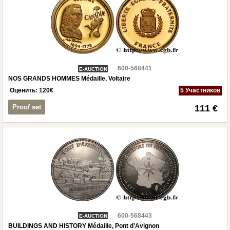
600-568441
E-AUCTION
NOS GRANDS HOMMES Médaille, Voltaire
Оценить:
120
€
5 Участников
Proof set
111 €
600-568443
E-AUCTION
BUILDINGS AND HISTORY Médaille, Pont d’Avignon