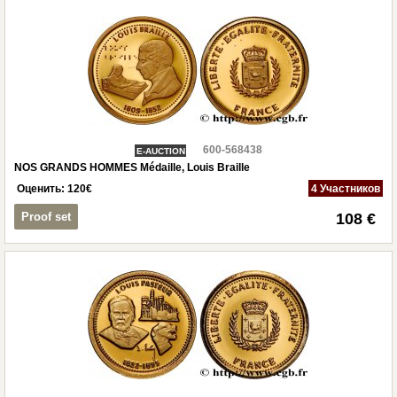
600-568438
E-AUCTION
NOS GRANDS HOMMES Médaille, Louis Braille
Оценить:
120
€
4 Участников
Proof set
108 €