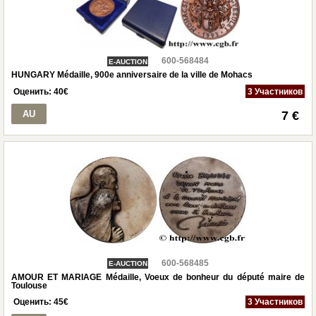
600-568484
E-AUCTION
HUNGARY Médaille, 900e anniversaire de la ville de Mohacs
Оценить:
40
€
3 Участников
AU
7 €
600-568485
E-AUCTION
AMOUR ET MARIAGE Médaille, Voeux de bonheur du député maire de
Toulouse
Оценить:
45
€
3 Участников