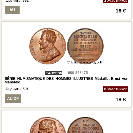
Оценить:
55
€
3 Участников
AU
16 €
600-568475
E-AUCTION
SÉRIE NUMISMATIQUE DES HOMMES ILLUSTRES Médaille, Ernst von
Mansfeld
Оценить:
50
€
6 Участников
AU/XF
18 €