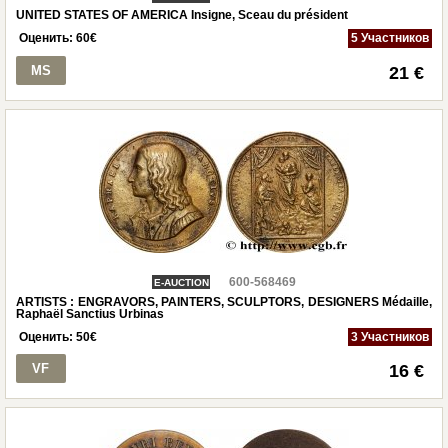
UNITED STATES OF AMERICA Insigne, Sceau du président
Оценить:
60
€
5 Участников
MS
21 €
600-568469
E-AUCTION
ARTISTS : ENGRAVORS, PAINTERS, SCULPTORS, DESIGNERS Médaille,
Raphaël Sanctius Urbinas
Оценить:
50
€
3 Участников
VF
16 €