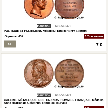
600-568473
E-AUCTION
POLITIQUE ET POLITICIENS Médaille, Francis Henry Egerton
Оценить:
45
€
4 Участников
XF
7 €
600-568474
E-AUCTION
GALERIE MÉTALLIQUE DES GRANDS HOMMES FRANÇAIS Médaille,
Anne Hilarion de Costentin, comte de Tourville