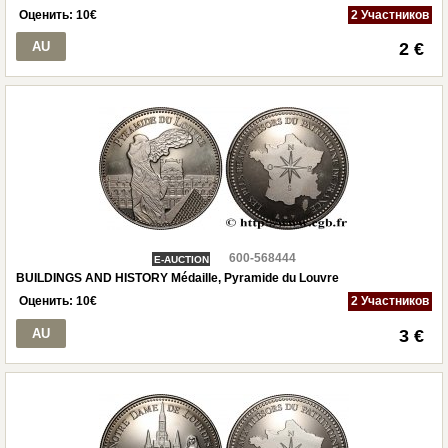
Оценить:
10
€
2 Участников
AU
2 €
600-568444
E-AUCTION
BUILDINGS AND HISTORY Médaille, Pyramide du Louvre
Оценить:
10
€
2 Участников
AU
3 €