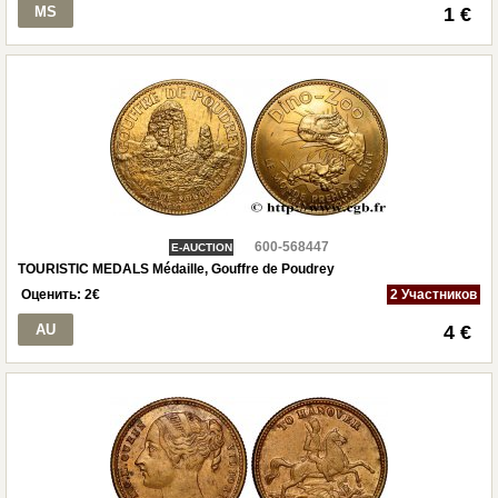
MS
1 €
600-568447
E-AUCTION
TOURISTIC MEDALS Médaille, Gouffre de Poudrey
Оценить:
2
€
2 Участников
AU
4 €