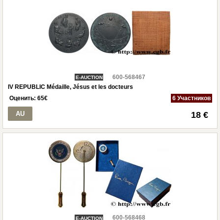
600-568467
E-AUCTION
IV REPUBLIC Médaille, Jésus et les docteurs
Оценить:
65
€
6 Участников
AU
18 €
600-568468
E-AUCTION