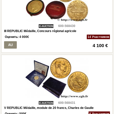
600-568430
E-AUCTION
III REPUBLIC Médaille, Concours régional agricole
Оценить:
4 000
€
14 Участников
AU
4 100 €
600-568431
E-AUCTION
V REPUBLIC Médaille, module de 20 francs, Charles de Gaulle
Оценить:
500
€
6 Участников