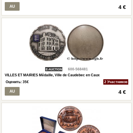
AU
4 €
600-568481
E-AUCTION
VILLES ET MAIRIES Médaille, Ville de Caudebec en Caux
Оценить:
35
€
2 Участников
AU
4 €