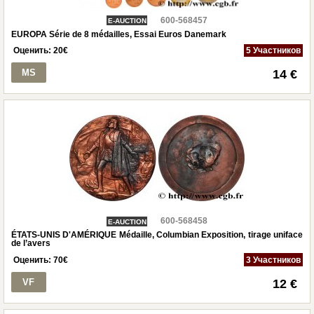
600-568457
E-AUCTION
EUROPA Série de 8 médailles, Essai Euros Danemark
Оценить:
20
€
5 Участников
MS
14 €
600-568458
E-AUCTION
ÉTATS-UNIS D'AMÉRIQUE Médaille, Columbian Exposition, tirage uniface
de l’avers
Оценить:
70
€
3 Участников
VF
12 €