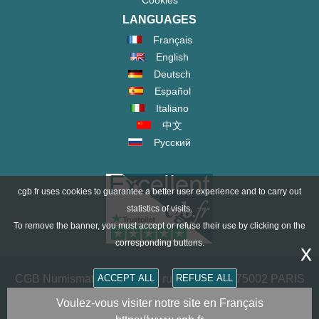
Cookies
LANGUAGES
Français
English
Deutsch
Español
Italiano
中文
Русский
cgb.fr uses cookies to guarantee a better user experience and to carry out
statistics of visits.
To remove the banner, you must accept or refuse their use by clicking on the
corresponding buttons.
x
ACCEPT ALL
REFUSE ALL
CGB Numismatics Paris - 36 rue Vivienne - 75002 PARIS
FRANCE -
contact@cgb.fr
Voulez-vous visiter notre site en Français