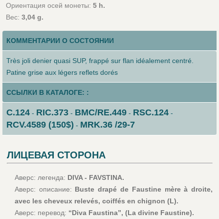
Ориентация осей монеты:
5 h.
Вес:
3,04 g.
КОММЕНТАРИИ О СОСТОЯНИИ
Très joli denier quasi SUP, frappé sur flan idéalement centré.
Patine grise aux légers reflets dorés
ССЫЛКИ В КАТАЛОГЕ: :
C.124
RIC.373
BMC/RE.449
RSC.124
-
-
-
-
RCV.4589 (150$)
MRK.36 /29-7
-
ЛИЦЕВАЯ СТОРОНА
Аверс: легенда:
DIVA - FAVSTINA.
Аверс: описание:
Buste drapé de Faustine mère à droite,
avec les cheveux relevés, coiffés en chignon (L).
Аверс: перевод:
“Diva Faustina”, (La divine Faustine).