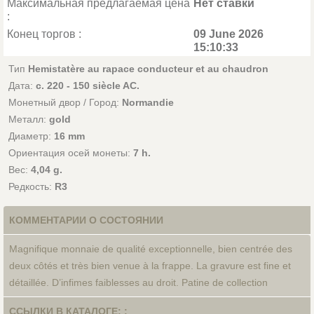
Максимальная предлагаемая цена
Нет ставки
:
Конец торгов :
09 June 2026
15:10:33
Тип
Hemistatère au rapace conducteur et au chaudron
Дата:
c. 220 - 150 siècle AC.
Монетный двор / Город:
Normandie
Металл:
gold
Диаметр:
16 mm
Ориентация осей монеты:
7 h.
Вес:
4,04 g.
Редкость:
R3
КОММЕНТАРИИ О СОСТОЯНИИ
Magnifique monnaie de qualité exceptionnelle, bien centrée des
deux côtés et très bien venue à la frappe. La gravure est fine et
détaillée. D’infimes faiblesses au droit. Patine de collection
ССЫЛКИ В КАТАЛОГЕ: :