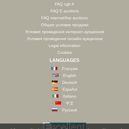
FAQ cgb.fr
FAQ E-auctions
FAQ internet/live auctions
Общие условия продажи
Условия проведения интернет-аукционов
Условия проведения онлайн-аукционов
Legal information
Cookies
LANGUAGES
Français
English
Deutsch
Español
Italiano
中文
Русский