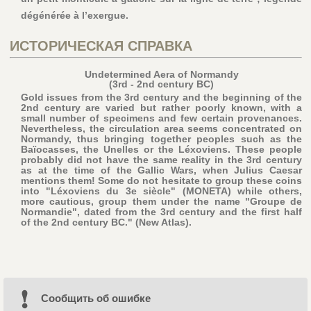
dégénérée à l’exergue.
ИСТОРИЧЕСКАЯ СПРАВКА
Undetermined Aera of Normandy
(3rd - 2nd century BC)
Gold issues from the 3rd century and the beginning of the
2nd century are varied but rather poorly known, with a
small number of specimens and few certain provenances.
Nevertheless, the circulation area seems concentrated on
Normandy, thus bringing together peoples such as the
Baïocasses, the Unelles or the Léxoviens. These people
probably did not have the same reality in the 3rd century
as at the time of the Gallic Wars, when Julius Caesar
mentions them! Some do not hesitate to group these coins
into "Léxoviens du 3e siècle" (MONETA) while others,
more cautious, group them under the name "Groupe de
Normandie", dated from the 3rd century and the first half
of the 2nd century BC." (New Atlas).
Cообщить об ошибке