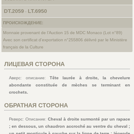
DT.2059
LT.6950
-
ПРОИСХОЖДЕНИЕ:
Monnaie provenant de l’Auction 15 de MDC Monaco (Lot n°89)
Avec son certificat d’exportation n°255806 délivré par le Ministère
français de la Culture
ЛИЦЕВАЯ СТОРОНА
Аверс: описание:
Tête laurée à droite, la chevelure
abondante constituée de mèches se terminant en
crochets.
ОБРАТНАЯ СТОРОНА
Реверс: Описание:
Cheval à droite surmonté par un rapace
; en dessous, un chaudron accroché au ventre du cheval ;
un petit monticule à gauche sur la ligne de terre ; légende