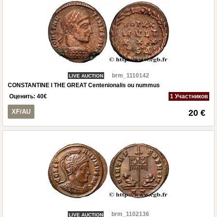
brm_1110142
LIVE AUCTION
CONSTANTINE I THE GREAT Centenionalis ou nummus
Оценить:
40
€
1 Участников
XF/AU
20 €
brm_1102136
LIVE AUCTION