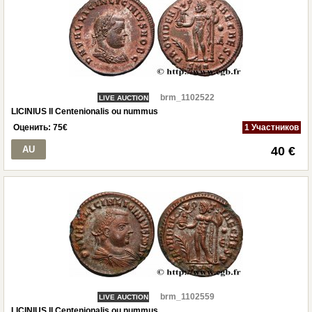
brm_1102522
LIVE AUCTION
LICINIUS II Centenionalis ou nummus
Оценить:
75
€
1 Участников
AU
40 €
brm_1102559
LIVE AUCTION
LICINIUS II Centenionalis ou nummus