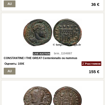
AU
36 €
brm_1104887
LIVE AUCTION
CONSTANTINE I THE GREAT Centenionalis ou nummus
Оценить:
100
€
2 Участников
AU
155 €