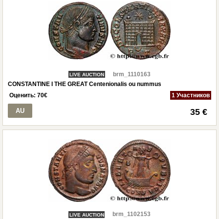
brm_1110163
LIVE AUCTION
CONSTANTINE I THE GREAT Centenionalis ou nummus
Оценить:
70
€
1 Участников
AU
35 €
brm_1102153
LIVE AUCTION