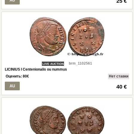
AU
25 €
brm_1102561
LIVE AUCTION
LICINIUS I Centenionalis ou nummus
Оценить:
80
€
Нет ставки
AU
40 €