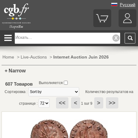
Русский
Home
>
Live-Auctions
>
Internet Auction Juin 2026
+ Narrow
Выполняется
607 Товаров
Сортировка :
Количество результатов на
<<
<
>
>>
странице :
1 sur 9