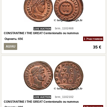
brm_1102468
LIVE AUCTION
CONSTANTINE I THE GREAT Centenionalis ou nummus
Оценить:
65
€
1 Участников
AU/AU
35 €
brm_1102102
LIVE AUCTION
CONSTANTINE I THE GREAT Centenionalis ou nummus