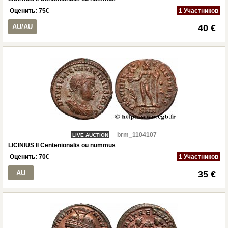
Оценить:
75
€
1 Участников
AU/AU
40 €
brm_1104107
LIVE AUCTION
LICINIUS II Centenionalis ou nummus
Оценить:
70
€
1 Участников
AU
35 €