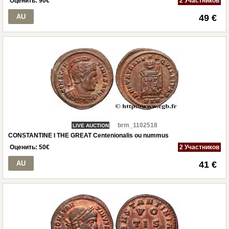
Оценить:
90
€
2 Участников
AU
49 €
brm_1102518
LIVE AUCTION
CONSTANTINE I THE GREAT Centenionalis ou nummus
Оценить:
50
€
2 Участников
AU
41 €