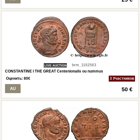
brm_1102563
LIVE AUCTION
CONSTANTINE I THE GREAT Centenionalis ou nummus
Оценить:
80
€
3 Участников
AU
50 €