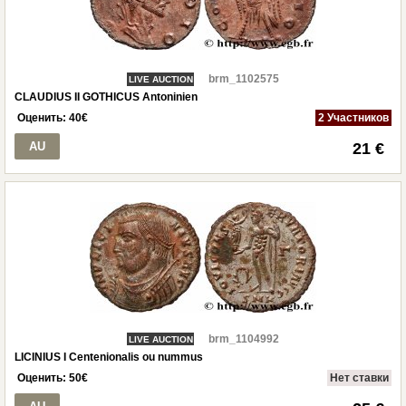
brm_1102575
LIVE AUCTION
CLAUDIUS II GOTHICUS Antoninien
Оценить:
40
€
2 Участников
AU
21 €
brm_1104992
LIVE AUCTION
LICINIUS I Centenionalis ou nummus
Оценить:
50
€
Нет ставки