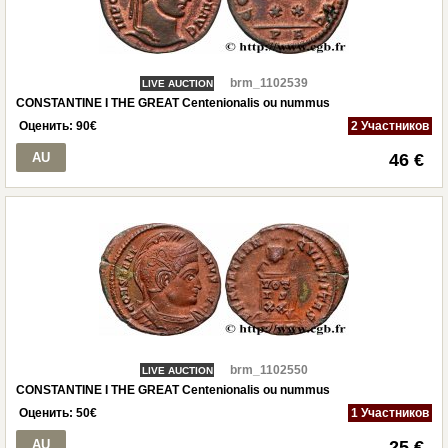
brm_1102539
LIVE AUCTION
CONSTANTINE I THE GREAT Centenionalis ou nummus
Оценить:
90
€
2 Участников
AU
46 €
brm_1102550
LIVE AUCTION
CONSTANTINE I THE GREAT Centenionalis ou nummus
Оценить:
50
€
1 Участников
AU
25 €