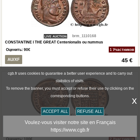
brm_1110168
LIVE AUCTION
CONSTANTINE I THE GREAT Centenionalis ou nummus
Оценить:
90
€
1 Участников
AU/XF
45 €
cgb.fr uses cookies to guarantee a better user experience and to carry out
statistics of visits.
To remove the banner, you must accept or refuse their use by clicking on the
corresponding buttons.
x
ACCEPT ALL
REFUSE ALL
Voulez-vous visiter notre site en Français
brm_1102159
LIVE AUCTION
https://www.cgb.fr
CONSTANTINE I THE GREAT Centenionalis ou nummus
Оценить:
100
€
2 Участников