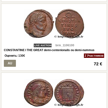
brm_1106100
LIVE AUCTION
CONSTANTINE I THE GREAT demi-centenionalis ou demi-nummus
Оценить:
130
€
2 Участников
AU
72 €