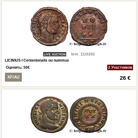
brm_1110292
LIVE AUCTION
LICINIUS I Centenionalis ou nummus
Оценить:
50
€
2 Участников
XF/AU
26 €