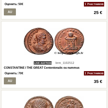
Оценить:
50
€
1 Участников
AU
25 €
brm_1102512
LIVE AUCTION
CONSTANTINE I THE GREAT Centenionalis ou nummus
Оценить:
70
€
1 Участников
AU
35 €