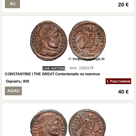
AU
20 €
brm_1102178
LIVE AUCTION
CONSTANTINE I THE GREAT Centenionalis ou nummus
Оценить:
80
€
1 Участников
AU/AU
40 €