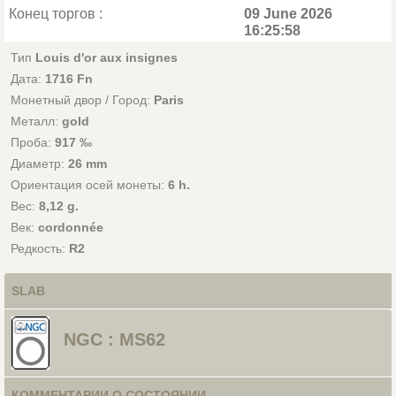
Конец торгов :
09 June 2026
16:25:58
Тип
Louis d'or aux insignes
Дата:
1716 Fn
Монетный двор / Город:
Paris
Металл:
gold
Проба:
917 ‰
Диаметр:
26 mm
Ориентация осей монеты:
6 h.
Вес:
8,12 g.
Век:
cordonnée
Редкость:
R2
SLAB
NGC : MS62
КОММЕНТАРИИ О СОСТОЯНИИ