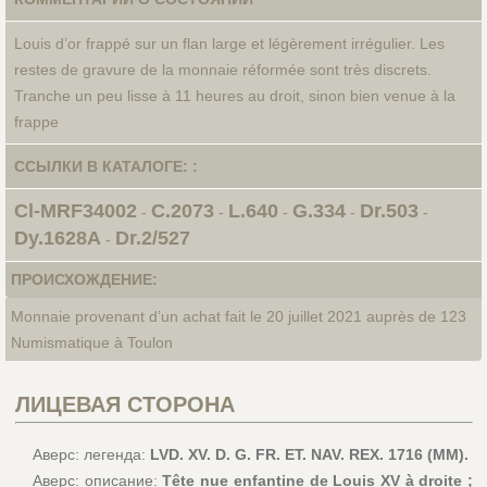
Louis d’or frappé sur un flan large et légèrement irrégulier. Les
restes de gravure de la monnaie réformée sont très discrets.
Tranche un peu lisse à 11 heures au droit, sinon bien venue à la
frappe
ССЫЛКИ В КАТАЛОГЕ: :
Cl-MRF34002
C.2073
L.640
G.334
Dr.503
-
-
-
-
-
Dy.1628A
Dr.2/527
-
ПРОИСХОЖДЕНИЕ:
Monnaie provenant d’un achat fait le 20 juillet 2021 auprès de 123
Numismatique à Toulon
ЛИЦЕВАЯ СТОРОНА
Аверс: легенда:
LVD. XV. D. G. FR. ET. NAV. REX. 1716 (MM).
Аверс: описание:
Tête nue enfantine de Louis XV à droite ;