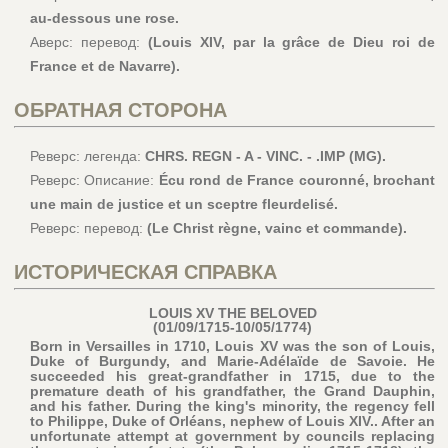
au-dessous une rose.
Аверс: перевод:
(Louis XIV, par la grâce de Dieu roi de
France et de Navarre).
ОБРАТНАЯ СТОРОНА
Реверс: легенда:
CHRS. REGN - A - VINC. - .IMP (MG).
Реверс: Описание:
Écu rond de France couronné, brochant
une main de justice et un sceptre fleurdelisé.
Реверс: перевод:
(Le Christ règne, vainc et commande).
ИСТОРИЧЕСКАЯ СПРАВКА
LOUIS XV THE BELOVED
(01/09/1715-10/05/1774)
Born in Versailles in 1710, Louis XV was the son of Louis,
Duke of Burgundy, and Marie-Adélaïde de Savoie. He
succeeded his great-grandfather in 1715, due to the
premature death of his grandfather, the Grand Dauphin,
and his father. During the king's minority, the regency fell
to Philippe, Duke of Orléans, nephew of Louis XIV.. After an
unfortunate attempt at government by councils replacing