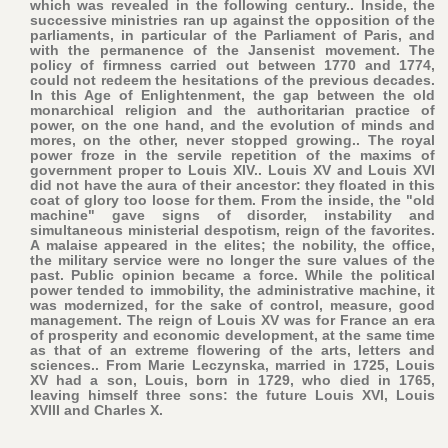
which was revealed in the following century.. Inside, the
successive ministries ran up against the opposition of the
parliaments, in particular of the Parliament of Paris, and
with the permanence of the Jansenist movement. The
policy of firmness carried out between 1770 and 1774,
could not redeem the hesitations of the previous decades.
In this Age of Enlightenment, the gap between the old
monarchical religion and the authoritarian practice of
power, on the one hand, and the evolution of minds and
mores, on the other, never stopped growing.. The royal
power froze in the servile repetition of the maxims of
government proper to Louis XIV.. Louis XV and Louis XVI
did not have the aura of their ancestor: they floated in this
coat of glory too loose for them. From the inside, the "old
machine" gave signs of disorder, instability and
simultaneous ministerial despotism, reign of the favorites.
A malaise appeared in the elites; the nobility, the office,
the military service were no longer the sure values of the
past. Public opinion became a force. While the political
power tended to immobility, the administrative machine, it
was modernized, for the sake of control, measure, good
management. The reign of Louis XV was for France an era
of prosperity and economic development, at the same time
as that of an extreme flowering of the arts, letters and
sciences.. From Marie Leczynska, married in 1725, Louis
XV had a son, Louis, born in 1729, who died in 1765,
leaving himself three sons: the future Louis XVI, Louis
XVIII and Charles X.