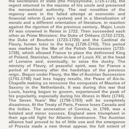
the secretaries of state (the Polysynodie, 1715-1718), the
regent returned to the maxims of his uncle and preserved
the monarchical authority. The real novelties of the
regency were in the failed attempt at economic and
financial reform (Law's system) and in a liberalization of
morals and a different orientation of literature, in reaction
against the rigorism of the previous century.. Major, Louis
XV was crowned in Reims in 1722. Then succeeded each
other as Prime Ministers: the Duke of Orléans (1722-1723),
the Duke of Bourbon (1723-1726) and the Cardinal de
Fleury, former tutor to the king (1726-1743). This period
was marked by the War of the Polish Succession (1733-
1738), which allowed France to place the dethroned King
of Poland, Stanislas, father-in-law of Louis XV, at the head
of Lorraine and, eventually, to seize the duchy. The
ministry of Fleury, of peaceful spirit, was for France a
period of recovery after the hardships of the previous
reign.. Begun under Fleury, the War of Austrian Succession
(1741-1748) had less happy results, the Peace of Aix-la-
Chapelle making us renounce the conquests of Maurice of
Saxony in the Netherlands. It was during this war that
Louis, having begun to govern, experienced the peak of
his popularity, especially during his illness in Metz (1744).
The Seven Years' War (1756-1763) will be completely
disastrous. At the Treaty of Paris, France loses Canada and
the Indies. The annexation of Corsica, in 1769, was a
belated and minor success. England were triumphant in
their age-old fight for Atlantic dominance. The Austrian
alliance had proved to be of little use and the emergence
of Prussia made a new threat appear, the full extent of