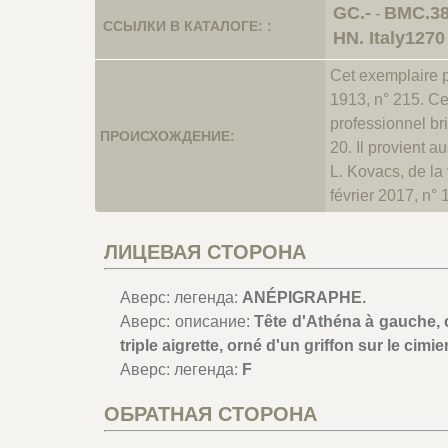
GC.-
BMC.3
-
ССЫЛКИ В КАТАЛОГЕ: :
HN. Italy1270
Cet exemplaire p
1913, n° 215. Ce
professionnel br
ПРОИСХОЖДЕНИЕ:
20. Il provient a
L. Kovacs, de la
février 2017, n° 
ЛИЦЕВАЯ СТОРОНА
Аверс: легенда:
ANÉPIGRAPHE.
Аверс: описание:
Tête d'Athéna à gauche, c
triple aigrette, orné d'un griffon sur le cimier
Аверс: легенда:
F
ОБРАТНАЯ СТОРОНА