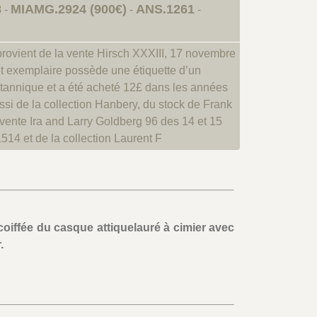
8
MIAMG.2924 (900€)
ANS.1261
-
-
-
rovient de la vente Hirsch XXXIII, 17 novembre
t exemplaire possède une étiquette d’un
itannique et a été acheté 12£ dans les années
ussi de la collection Hanbery, du stock de Frank
 vente Ira and Larry Goldberg 96 des 14 et 15
1514 et de la collection Laurent F
oiffée du casque attiquelauré à cimier avec
.