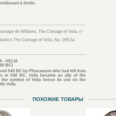
ondissant à droite.
’ouvrage de Williams, The Coinage of Velia, n°
illiams's The Coinage of Velia, No. 169.3a
 - VELIA
400 BC)
round 540 BC by Phocaeans who had left Asia
is in 546 BC. Velia became an ally of the
the symbol of Velia hence its use on the
th Velia.
ПОХОЖИЕ ТОВАРЫ