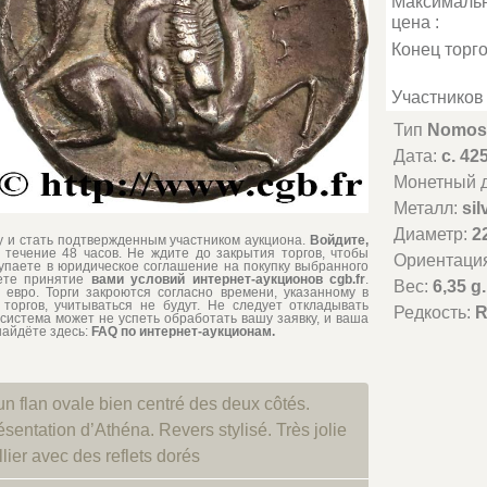
Максималь
цена :
Конец торго
Участников 
Тип
Nomos
Дата:
c. 42
Монетный д
Металл:
sil
Диаметр:
2
му и стать подтвержденным участником аукциона.
Войдите,
 течение 48 часов. Не ждите до закрытия торгов, чтобы
Ориентаци
тупаете в юридическое соглашение на покупку выбранного
аете принятие
вами условий интернет-аукционов cgb.fr
.
Вес:
6,35 g.
евро. Торги закроются согласно времени, указанному в
торгов, учитываться не будут. Не следует откладывать
Редкость:
R
система может не успеть обработать вашу заявку, и ваша
найдёте здесь:
FAQ по интернет-аукционам.
n flan ovale bien centré des deux côtés.
sentation d’Athéna. Revers stylisé. Très jolie
lier avec des reflets dorés