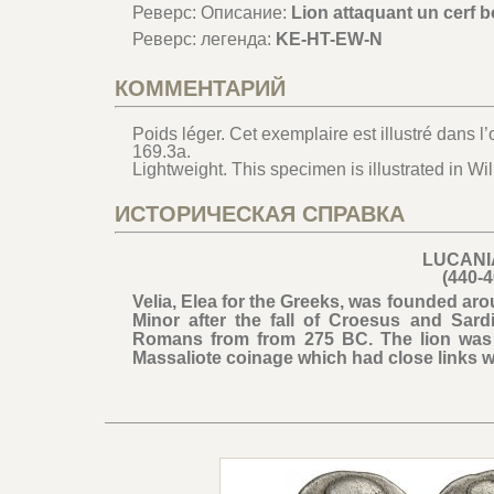
Реверс: Описание:
Lion attaquant un cerf b
Реверс: легенда:
KE-HT-EW-N
КОММЕНТАРИЙ
Poids léger. Cet exemplaire est illustré dans l
169.3a.
Lightweight. This specimen is illustrated in W
ИСТОРИЧЕСКАЯ СПРАВКА
LUCANIA
(440-
Velia, Elea for the Greeks, was founded a
Minor after the fall of Croesus and Sard
Romans from from 275 BC. The lion was 
Massaliote coinage which had close links wi