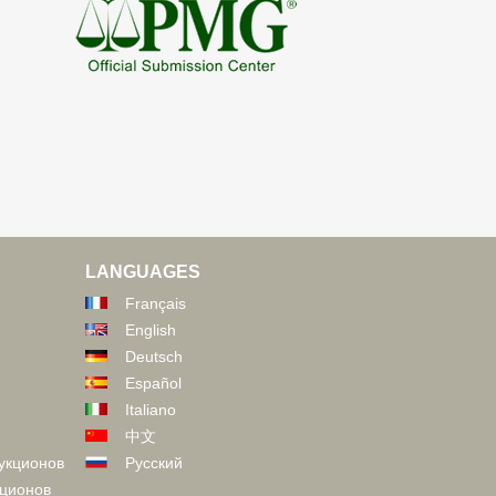
LANGUAGES
Français
English
Deutsch
Español
Italiano
中文
укционов
Русский
кционов