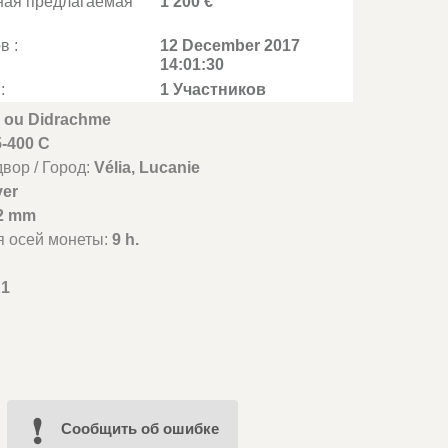
ная предлагаемая
1 200 €
в :
12 December 2017
14:01:30
:
1 Участников
 ou Didrachme
5-400 C
вор / Город:
Vélia, Lucanie
ver
2 mm
я осей монеты:
9 h.
1
Cообщить об ошибке