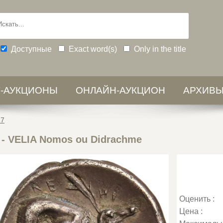
Доступные
Exact word(s)
Only in the title
-АУКЦИОНЫ
ОНЛАЙН-АУКЦИОН
АРХИВ
17
- VELIA Nomos ou Didrachme
Оценить :
Цена :