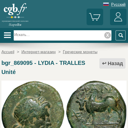
Русский
Accueil
>
Интернет-магазин
>
Греческие монеты
bgr_869095
-
LYDIA - TRALLES
Назад
Unité