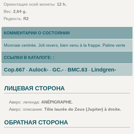
Ориентация осей монеты:
12 h.
Вес:
2,64 g.
Редкость:
R2
КОММЕНТАРИИ О СОСТОЯНИИ
Monnaie centrée. Joli revers, bien venu à la frappe. Patine verte
ССЫЛКИ В КАТАЛОГЕ: :
Cop.667
Aulock-
GC.-
BMC.63
Lindgren-
-
-
-
-
ЛИЦЕВАЯ СТОРОНА
Аверс: легенда:
ANÉPIGRAPHE.
Аверс: описание:
Tête laurée de Zeus (Jupiter) à droite.
ОБРАТНАЯ СТОРОНА