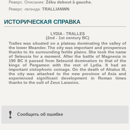
Реверс: Описание:
Zébu debout à gauche.
Реверс: легенда:
TRALLIANWN
ИСТОРИЧЕСКАЯ СПРАВКА
LYDIA - TRALLES
(2nd - 1st century BC)
Tralles was situated on a plateau dominating the valley of
the lower Meander. The city was important and prosperous
thanks to its surrounding fertile plains. She took the name
of Seleucia for a moment. After the battle of Magnesia in
190 BC it passed from Seleucid domination to that of the
kings of Pergamon with the rest of Lydia. It had an
important cistophoric coinage. On the death of Attalus III,
the city was attached to the new province of Asia and
experienced significant development in Roman times
thanks to the cult of Zeus Larasios.
Cообщить об ошибке