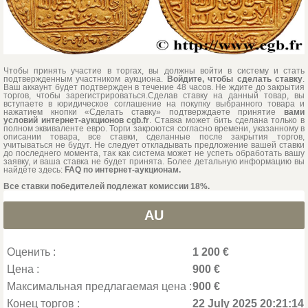
Чтобы принять участие в торгах, вы должны войти в систему и стать
подтвержденным участником аукциона.
Войдите, чтобы сделать ставку
.
Ваш аккаунт будет подтвержден в течение 48 часов. Не ждите до закрытия
торгов, чтобы зарегистрироваться.Сделав ставку на данный товар, вы
вступаете в юридическое соглашение на покупку выбранного товара и
нажатием кнопки «Сделать ставку» подтверждаете принятие
вами
условий интернет-аукционов cgb.fr
. Ставка может бить сделана только в
полном эквиваленте евро. Торги закроются согласно времени, указанному в
описании товара, все ставки, сделанные после закрытия торгов,
учитываться не будут. Не следует откладывать предложение вашей ставки
до последнего момента, так как система может не успеть обработать вашу
заявку, и ваша ставка не будет принята. Более детальную информацию вы
найдёте здесь:
FAQ по интернет-аукционам.
Все ставки победителей подлежат комиссии 18%.
AU
Оценить :
1 200 €
Цена :
900 €
Максимальная предлагаемая цена :
900 €
Конец торгов :
22 July 2025 20:21:14