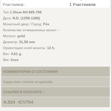
Участников :
1 Участников
Тип
1 Dinar AH 685-706
Дата:
N.D. (1258-1286)
Монетный двор / Город:
Fès
Количество отчеканенных монет:
-
Металл:
gold
Диаметр:
31,58 mm
Ориентация осей монеты:
12 h.
Вес:
4,61 g.
Век:
lisse
КОММЕНТАРИИ О СОСТОЯНИИ
frappe bien centrée et agréable
ССЫЛКИ В КАТАЛОГЕ: :
A.524
ICV704
-