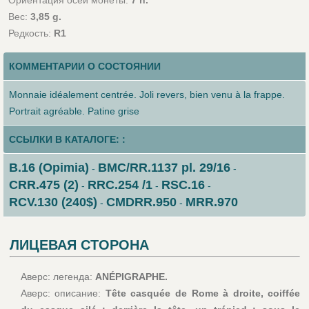
Вес:
3,85 g.
Редкость:
R1
КОММЕНТАРИИ О СОСТОЯНИИ
Monnaie idéalement centrée. Joli revers, bien venu à la frappe.
Portrait agréable. Patine grise
ССЫЛКИ В КАТАЛОГЕ: :
B.16 (Opimia)
BMC/RR.1137 pl. 29/16
-
-
CRR.475 (2)
RRC.254 /1
RSC.16
-
-
-
RCV.130 (240$)
CMDRR.950
MRR.970
-
-
ЛИЦЕВАЯ СТОРОНА
Аверс: легенда:
ANÉPIGRAPHE.
Аверс: описание:
Tête casquée de Rome à droite, coiffée