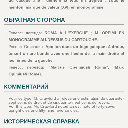
du casque ailé ; derrière la tête, un trépied ; sous le
menton, marque de valeur (XVI) en monogramme.
ОБРАТНАЯ СТОРОНА
Реверс: легенда:
ROMA À L'EXERGUE ; M. OPEIMI EN
MONOGRAMME AU-DESSUS DU CARTOUCHE.
Реверс: Описание:
Apollon dans un bige galopant à droite,
tenant un arc bandé avec une flèche de la main droite et
les rênes de la gauche.
Реверс: перевод:
“Marcus Opeimius// Roma”, (Marc
Opimius// Rome).
КОММЕНТАРИЙ
Pour ce type, M. Crawford a relevé une estimation de quarante-
sept coins de droit et de cinquante-neuf coins de revers.
For this type, Mr. Crawford noted an estimate of forty-seven
upright dies and fifty-nine reverse dies.
ИСТОРИЧЕСКАЯ СПРАВКА