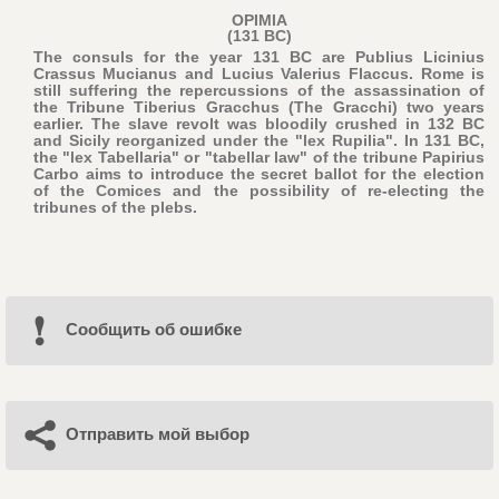
OPIMIA
(131 BC)
The consuls for the year 131 BC are Publius Licinius
Crassus Mucianus and Lucius Valerius Flaccus. Rome is
still suffering the repercussions of the assassination of
the Tribune Tiberius Gracchus (The Gracchi) two years
earlier. The slave revolt was bloodily crushed in 132 BC
and Sicily reorganized under the "lex Rupilia". In 131 BC,
the "lex Tabellaria" or "tabellar law" of the tribune Papirius
Carbo aims to introduce the secret ballot for the election
of the Comices and the possibility of re-electing the
tribunes of the plebs.
Cообщить об ошибке
Отправить мой выбор