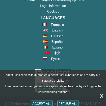
Legal information
Cookies
LANGUAGES
Français
English
Deutsch
Español
Italiano
中文
Русский
cgb.fr uses cookies to guarantee a better user experience and to carry out
statistics of visits.
To remove the banner, you must accept or refuse their use by clicking on the
corresponding buttons.
x
CGB Numismatics Paris - 36 rue Vivienne - 75002 PARIS
ACCEPT ALL
REFUSE ALL