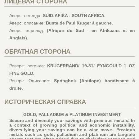
ЛИЦЕВАЯ СТОРОНА
Аверс: легенда:
SUID-AFIKA - SOUTH AFRICA.
Аверс: описание:
Buste de Paul Kruger à gauche.
Аверс: перевод:
(Afrique du Sud - en Afrikaans et en
Anglais).
ОБРАТНАЯ СТОРОНА
Реверс: легенда:
KRUGERRAND/ 19-81/ FYNGOULD 1 OZ
FINE GOLD.
Реверс: Описание:
Springbok (Antilope) bondissant à
droite.
ИСТОРИЧЕСКАЯ СПРАВКА
GOLD, PALLADIUM & PLATINUM INVESTMENT
Secure and diversify your savings with precious metals: In
a context of growing political and economic instability,
diversifying your savings can be a wise move.. Precious
metals such as gold, palladium and platinum are tangible
assets that are often prized due to their timelessness and