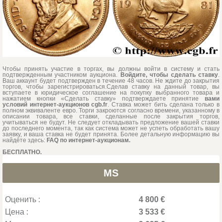
Чтобы принять участие в торгах, вы должны войти в систему и стать
подтвержденным участником аукциона.
Войдите, чтобы сделать ставку
.
Ваш аккаунт будет подтвержден в течение 48 часов. Не ждите до закрытия
торгов, чтобы зарегистрироваться.Сделав ставку на данный товар, вы
вступаете в юридическое соглашение на покупку выбранного товара и
нажатием кнопки «Сделать ставку» подтверждаете принятие
вами
условий интернет-аукционов cgb.fr
. Ставка может бить сделана только в
полном эквиваленте евро. Торги закроются согласно времени, указанному в
описании товара, все ставки, сделанные после закрытия торгов,
учитываться не будут. Не следует откладывать предложение вашей ставки
до последнего момента, так как система может не успеть обработать вашу
заявку, и ваша ставка не будет принята. Более детальную информацию вы
найдёте здесь:
FAQ по интернет-аукционам.
БЕСПЛАТНО.
MS
Оценить :
4 800 €
Цена :
3 533 €