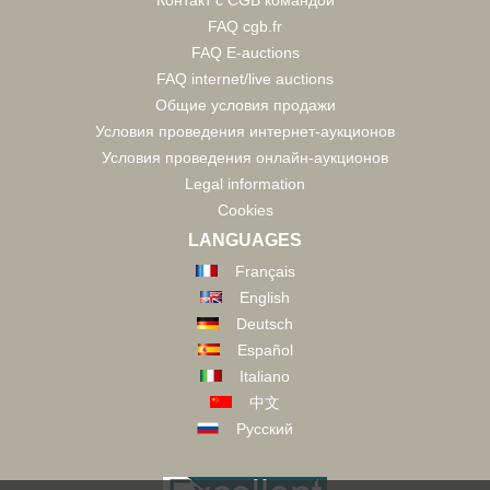
FAQ cgb.fr
FAQ E-auctions
FAQ internet/live auctions
Общие условия продажи
Условия проведения интернет-аукционов
Условия проведения онлайн-аукционов
Legal information
Cookies
LANGUAGES
Français
English
Deutsch
Español
Italiano
中文
Русский