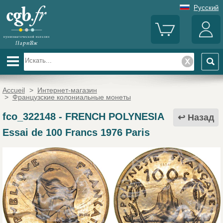
Русский
Accueil
>
Интернет-магазин
>
Французские колониальные монеты
fco_322148
-
FRENCH POLYNESIA
Назад
Essai de 100 Francs 1976 Paris