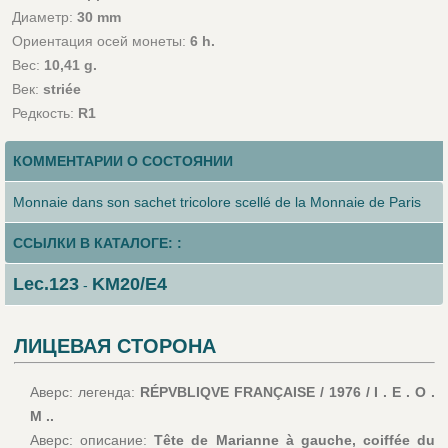
Диаметр:
30 mm
Ориентация осей монеты:
6 h.
Вес:
10,41 g.
Век:
striée
Редкость:
R1
КОММЕНТАРИИ О СОСТОЯНИИ
Monnaie dans son sachet tricolore scellé de la Monnaie de Paris
ССЫЛКИ В КАТАЛОГЕ: :
Lec.123
KM20/E4
-
ЛИЦЕВАЯ СТОРОНА
Аверс: легенда:
RÉPVBLIQVE FRANÇAISE / 1976 / I . E . O .
M ..
Аверс: описание:
Tête de Marianne à gauche, coiffée du