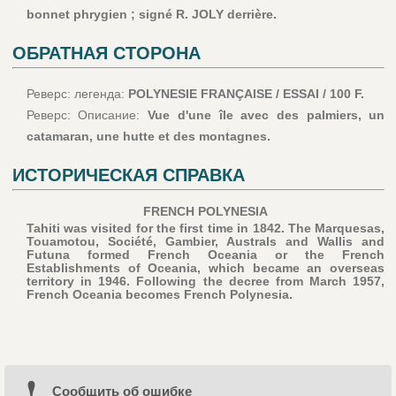
bonnet phrygien ; signé R. JOLY derrière.
ОБРАТНАЯ СТОРОНА
Реверс: легенда:
POLYNESIE FRANÇAISE / ESSAI / 100 F.
Реверс: Описание:
Vue d'une île avec des palmiers, un
catamaran, une hutte et des montagnes.
ИСТОРИЧЕСКАЯ СПРАВКА
FRENCH POLYNESIA
Tahiti was visited for the first time in 1842. The Marquesas,
Touamotou, Société, Gambier, Australs and Wallis and
Futuna formed French Oceania or the French
Establishments of Oceania, which became an overseas
territory in 1946. Following the decree from March 1957,
French Oceania becomes French Polynesia.
Cообщить об ошибке