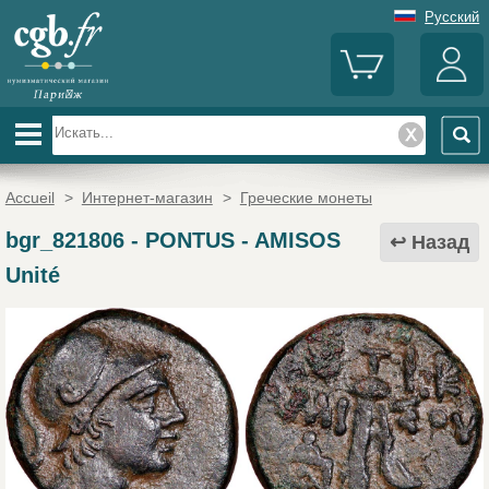
Русский
Accueil
>
Интернет-магазин
>
Греческие монеты
bgr_821806
-
PONTUS - AMISOS
Назад
Unité