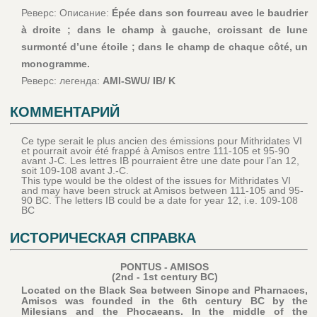
Реверс: Описание:
Épée dans son fourreau avec le baudrier
à droite ; dans le champ à gauche, croissant de lune
surmonté d’une étoile ; dans le champ de chaque côté, un
monogramme.
Реверс: легенда:
AMI-SWU/ IB/ K
КОММЕНТАРИЙ
Ce type serait le plus ancien des émissions pour Mithridates VI
et pourrait avoir été frappé à Amisos entre 111-105 et 95-90
avant J-C. Les lettres IB pourraient être une date pour l’an 12,
soit 109-108 avant J.-C.
This type would be the oldest of the issues for Mithridates VI
and may have been struck at Amisos between 111-105 and 95-
90 BC. The letters IB could be a date for year 12, i.e. 109-108
BC
ИСТОРИЧЕСКАЯ СПРАВКА
PONTUS - AMISOS
(2nd - 1st century BC)
Located on the Black Sea between Sinope and Pharnaces,
Amisos was founded in the 6th century BC by the
Milesians and the Phocaeans. In the middle of the