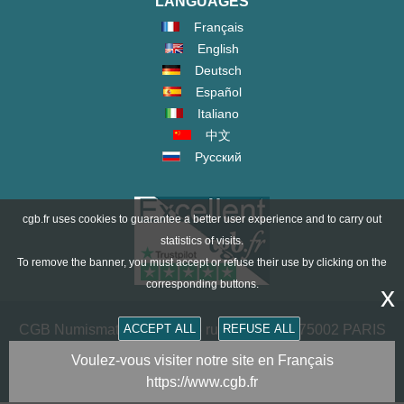
LANGUAGES
Français
English
Deutsch
Español
Italiano
中文
Русский
cgb.fr uses cookies to guarantee a better user experience and to carry out
statistics of visits.
To remove the banner, you must accept or refuse their use by clicking on the
corresponding buttons.
x
CGB Numismatics Paris - 36 rue Vivienne - 75002 PARIS
ACCEPT ALL
REFUSE ALL
FRANCE -
contact@cgb.fr
Voulez-vous visiter notre site en Français
https://www.cgb.fr
Copyright @1997-2025 - All Rights Reserved