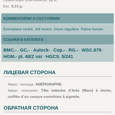
Ориентация осей монеты:
12 h.
Вес:
8,13 g.
КОММЕНТАРИИ О СОСТОЯНИИ
Exemplaire centré. Joli revers. Usure régulière. Patine foncée
ССЫЛКИ В КАТАЛОГЕ: :
BMC.-
GC.-
Aulock-
Cop.-
RG.-
WSC.679
-
-
-
-
-
-
HGM.- pl. 48/Z var
HGCS. 5/241
-
ЛИЦЕВАЯ СТОРОНА
Аверс: легенда:
ANÉPIGRAPHE.
Аверс: описание:
Tête imberbe d’Arès (Mars) à droite,
coiffée d’un casque corinthien à aigrette.
ОБРАТНАЯ СТОРОНА