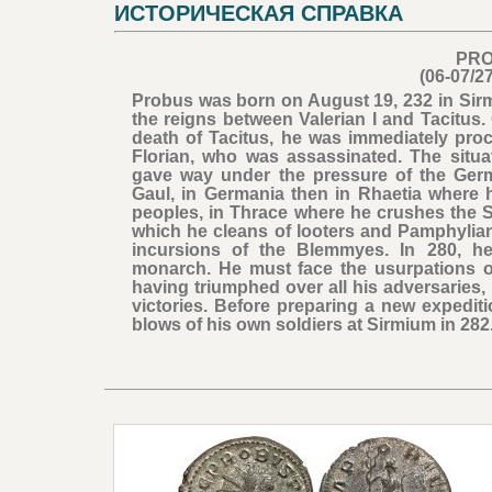
ИСТОРИЧЕСКАЯ СПРАВКА
PR
(06-07/2
Probus was born on August 19, 232 in Sirmiu
the reigns between Valerian I and Tacitus
death of Tacitus, he was immediately pro
Florian, who was assassinated. The situa
gave way under the pressure of the Germ
Gaul, in Germania then in Rhaetia where h
peoples, in Thrace where he crushes the S
which he cleans of looters and Pamphylian 
incursions of the Blemmyes. In 280, h
monarch. He must face the usurpations o
having triumphed over all his adversaries,
victories. Before preparing a new expediti
blows of his own soldiers at Sirmium in 282