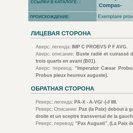
ССЫЛКИ В КАТАЛОГЕ: :
Compas-
Exemplaire prove
ПРОИСХОЖДЕНИЕ:
ЛИЦЕВАЯ СТОРОНА
Аверс: легенда:
IMP C PROBVS P F AVG.
Аверс: описание:
Buste radié et cuirassé 
trois quarts en avant (B01).
Аверс: перевод:
“Imperator Cæsar Probus
Probus pieux heureux auguste).
ОБРАТНАЯ СТОРОНА
Реверс: легенда:
PA-X - A-VG/ -|-// IIII.
Реверс: Описание:
Pax (la Paix) debout à g
droite et un sceptre transversal de la gauch
Реверс: перевод:
“Pax Augusti”, (La Paix de