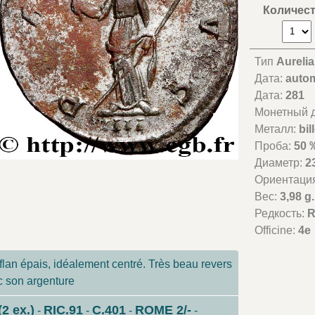
Количес
Тип
Aureli
Дата:
autom
Дата:
281
Монетный д
Металл:
bil
Проба:
50 
Диаметр:
2
Ориентаци
Вес:
3,98 g.
Редкость:
R
Officine:
4e
lan épais, idéalement centré. Très beau revers
ec son argenture
(2 ex.)
RIC.91
C.401
ROME 2/-
-
-
-
-