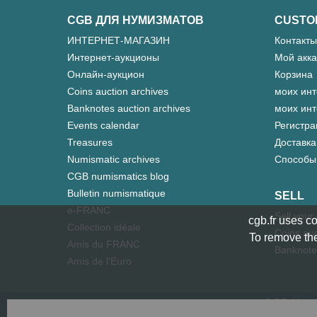
CGB ДЛЯ НУМИЗМАТОВ
CUSTO
ИНТЕРНЕТ-МАГАЗИН
Контакты
Интернет-аукционы
Мой акка
Онлайн-аукцион
Корзина
Coins auction archives
моих инт
Banknotes auction archives
моих инт
Events calendar
Регистра
Treasures
Доставка
Numismatic archives
Способы
CGB numismatics blog
Bulletin numismatique
SELL
e-FRANC
Sell your
cgb.fr uses co
Collection idéale
Coins auc
To remove the
Amis du FRANC
Banknote
Amis de l'Euro
CGB Numis