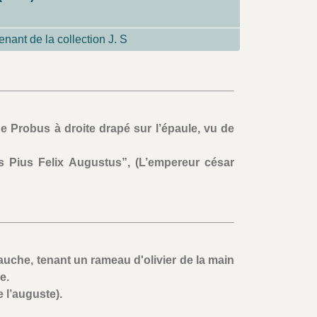
nant de la collection J. S
de Probus à droite drapé sur l’épaule, vu de
 Pius Felix Augustus”, (L’empereur césar
auche, tenant un rameau d'olivier de la main
e.
 l’auguste).