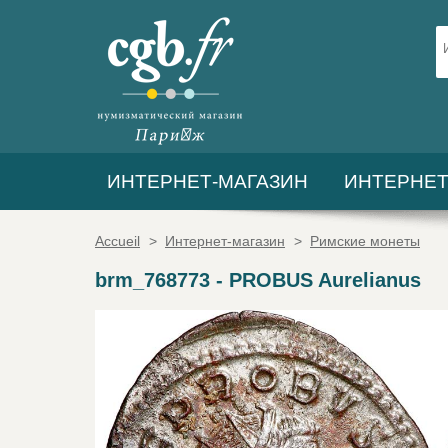
ИНТЕРНЕТ-МАГАЗИН
ИНТЕРНЕТ
Accueil
>
Интернет-магазин
>
Римские монеты
brm_768773
-
PROBUS Aurelianus