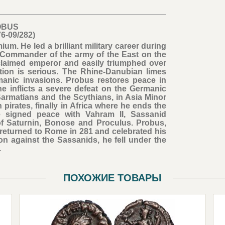
OBUS
76-09/282)
m. He led a brilliant military career during
. Commander of the army of the East on the
claimed emperor and easily triumphed over
tion is serious. The Rhine-Danubian limes
anic invasions. Probus restores peace in
e inflicts a severe defeat on the Germanic
armatians and the Scythians, in Asia Minor
pirates, finally in Africa where he ends the
e signed peace with Vahram II, Sassanid
f Saturnin, Bonose and Proculus. Probus,
 returned to Rome in 281 and celebrated his
on against the Sassanids, he fell under the
.
ПОХОЖИЕ ТОВАРЫ