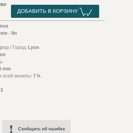
тво
ДОБАВИТЬ В КОРЗИНУ
anus
ne - fin
вор / Город:
Lyon
lon
‰
3 mm
я осей монеты:
7 h.
3
Cообщить об ошибке