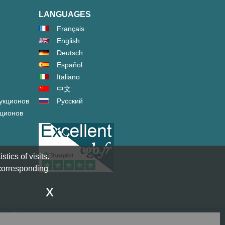
LANGUAGES
Français
English
Deutsch
Español
Italiano
中文
укционов
Русский
кционов
tics of visits.
 corresponding
x
act@cgb.fr