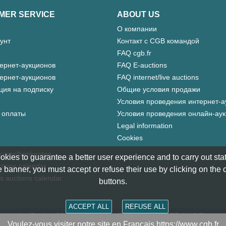
MER SERVICE
ABOUT US
О компании
унт
Контакт с CGB командой
FAQ cgb.fr
ернет-аукционов
FAQ E-auctions
ернет-аукционов
FAQ internet/live auctions
ция на подписку
Общие условия продажи
Условия проведения интернет-а
 оплаты
Условия проведения онлайн-ау
Legal information
Cookies
 coins/banknotes
okies to guarantee a better user experience and to carry out statis
tions calendar
 banner, you must accept or refuse their use by clicking on the
s auctions calendar
buttons.
ACCEPT ALL
REFUSE ALL
matics Paris - 36 rue Vivienne - 75002 PARIS FRANCE -
cont
Voulez-vous visiter notre site en Français https://www.cgb.fr