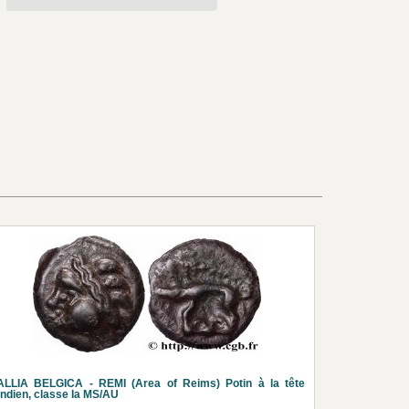
ALLIA BELGICA - REMI (Area of Reims) Potin à la tête
indien, classe Ia MS/AU