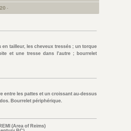
20
-
en tailleur, les cheveux tressés ; un torque
te et une tresse dans l'autre ; bourrelet
tre entre les pattes et un croissant au-dessus
dos. Bourrelet périphérique.
EMI (Area of Reims)
 century BC)