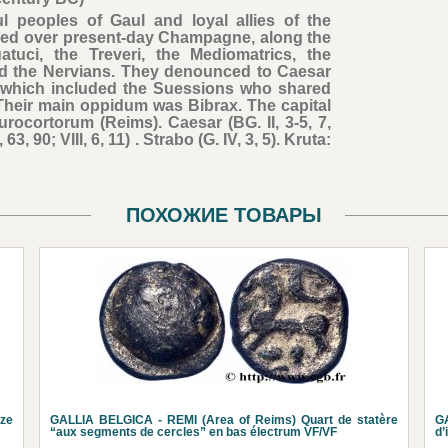
 peoples of Gaul and loyal allies of the
ded over present-day Champagne, along the
tuci, the Treveri, the Mediomatrics, the
nd the Nervians. They denounced to Caesar
C which included the Suessions who shared
Their main oppidum was Bibrax. The capital
rocortorum (Reims). Caesar (BG. II, 3-5, 7,
I, 63, 90; VIII, 6, 11) . Strabo (G. IV, 3, 5). Kruta:
ПОХОЖИЕ ТОВАРЫ
ze
GALLIA BELGICA - REMI (Area of Reims) Quart de statère
G
“aux segments de cercles” en bas électrum VF/VF
d’