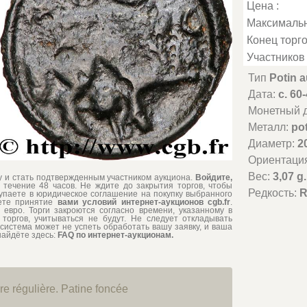
Цена :
Максимальн
Конец торго
Участников 
Тип
Potin a
Дата:
c. 60
Монетный д
Металл:
po
Диаметр:
2
Ориентаци
Вес:
3,07 g.
му и стать подтвержденным участником аукциона.
Войдите,
 течение 48 часов. Не ждите до закрытия торгов, чтобы
Редкость:
R
тупаете в юридическое соглашение на покупку выбранного
ете принятие
вами условий интернет-аукционов cgb.fr
.
евро. Торги закроются согласно времени, указанному в
торгов, учитываться не будут. Не следует откладывать
система может не успеть обработать вашу заявку, и ваша
найдёте здесь:
FAQ по интернет-аукционам.
ure régulière. Patine foncée