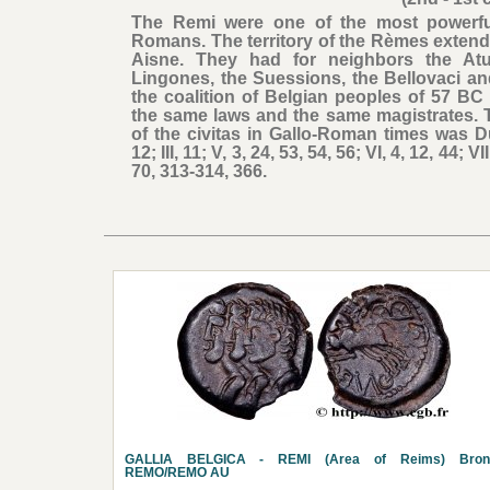
The Remi were one of the most powerful
Romans. The territory of the Rèmes exten
Aisne. They had for neighbors the Atua
Lingones, the Suessions, the Bellovaci a
the coalition of Belgian peoples of 57 B
the same laws and the same magistrates. 
of the civitas in Gallo-Roman times was Du
12; III, 11; V, 3, 24, 53, 54, 56; VI, 4, 12, 44; VI
70, 313-314, 366.
GALLIA BELGICA - REMI (Area of Reims) Bron
REMO/REMO AU