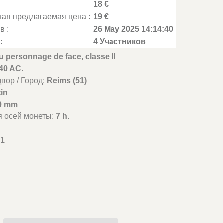
18 €
ая предлагаемая цена :
19 €
в :
26 May 2025 14:14:40
:
4 Участников
u personnage de face, classe II
-40 AC.
вор / Город:
Reims (51)
tin
0 mm
я осей монеты:
7 h.
1