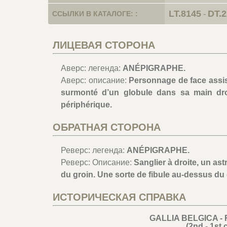
LT.8145
DT.2
ССЫЛКИ В КАТАЛОГЕ: :
-
ЛИЦЕВАЯ СТОРОНА
Аверс: легенда:
ANÉPIGRAPHE.
Аверс: описание:
Personnage de face assis 
surmonté d’un globule dans sa main droi
périphérique.
ОБРАТНАЯ СТОРОНА
Реверс: легенда:
ANÉPIGRAPHE.
Реверс: Описание:
Sanglier à droite, un as
du groin. Une sorte de fibule au-dessus du 
ИСТОРИЧЕСКАЯ СПРАВКА
GALLIA BELGICA - R
(2nd - 1st