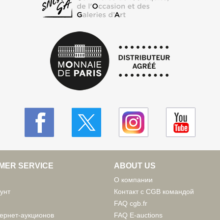
MER SERVICE
ABOUT US
О компании
унт
Контакт с CGB командой
FAQ cgb.fr
ернет-аукционов
FAQ E-auctions