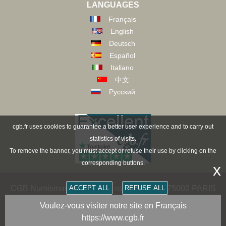
LANGUAGES
Français
English
Deutsch
Español
Italiano
中文
Русский
cgb.fr uses cookies to guarantee a better user experience and to carry out
statistics of visits.
To remove the banner, you must accept or refuse their use by clicking on the
corresponding buttons.
x
CGB Numismatics Paris - 36 rue Vivienne - 75002 PARIS
ACCEPT ALL
REFUSE ALL
FRANCE -
contact@cgb.fr
Voulez-vous visiter notre site en Français
https://www.cgb.fr
Copyright @1997-2025 - All Rights Reserved