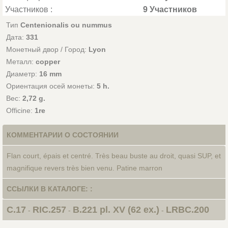
Участников :
9 Участников
Тип
Centenionalis ou nummus
Дата:
331
Монетный двор / Город:
Lyon
Металл:
copper
Диаметр:
16 mm
Ориентация осей монеты:
5 h.
Вес:
2,72 g.
Officine:
1re
КОММЕНТАРИИ О СОСТОЯНИИ
Flan court, épais et centré. Très beau buste au droit, quasi SUP, et
magnifique revers très bien venu. Patine marron
ССЫЛКИ В КАТАЛОГЕ: :
C.17
RIC.257
B.221 pl. XV (62 ex.)
LRBC.200
-
-
-