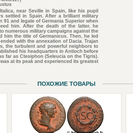
ustus
lica, near Seville in Spain, like his pupil
 settled in Spain. After a brilliant military
in 91 and legate of Germania Superior when
d him. After the death of the latter, he
 to numerous military campaigns against the
 him the title of Germanicus. Then, he led
ended with the annexation of Dacia. Trajan
s, the turbulent and powerful neighbors to
tablished his headquarters in Antioch before
s far as Ctesiphon (Seleucia on the Tigris).
was at its peak and experienced its greatest
ПОХОЖИЕ ТОВАРЫ