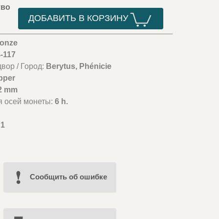
тво
ДОБАВИТЬ В КОРЗИНУ
ronze
4-117
вор / Город:
Berytus, Phénicie
pper
2 mm
я осей монеты:
6 h.
1
Cообщить об ошибке