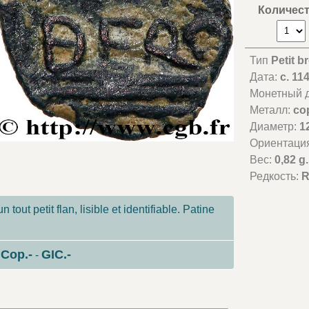
Количес
Тип
Petit b
Дата:
c. 11
Монетный д
Металл:
co
Диаметр:
1
Ориентаци
Вес:
0,82 g.
Редкость:
R
 tout petit flan, lisible et identifiable. Patine
Cop.-
GIC.-
-
-