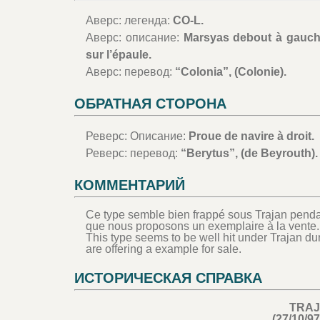
Аверс: легенда:
CO-L.
Аверс: описание:
Marsyas debout à gauche,
sur l’épaule.
Аверс: перевод:
“Colonia”, (Colonie).
ОБРАТНАЯ СТОРОНА
Реверс: Описание:
Proue de navire à droit.
Реверс: перевод:
“Berytus”, (de Beyrouth).
КОММЕНТАРИЙ
Ce type semble bien frappé sous Trajan pendant
que nous proposons un exemplaire à la vente.
This type seems to be well hit under Trajan duri
are offering a example for sale.
ИСТОРИЧЕСКАЯ СПРАВКА
TRA
(27/10/97