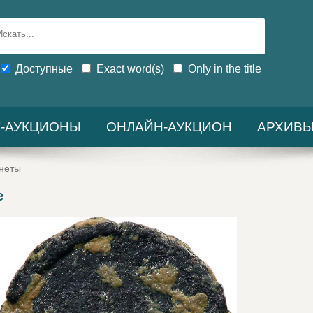
Доступные
Exact word(s)
Only in the title
-АУКЦИОНЫ
ОНЛАЙН-АУКЦИОН
АРХИВ
неты
e