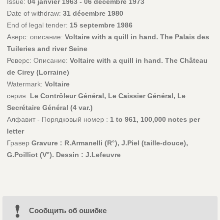
Issue:
04 janvier 1963 - 06 décembre 1973
Date of withdraw:
31 décembre 1980
End of legal tender:
15 septembre 1986
Аверс: описание:
Voltaire with a quill in hand. The Palais des
Tuileries and river Seine
Реверс: Описание:
Voltaire with a quill in hand. The Château
de Cirey (Lorraine)
Watermark:
Voltaire
серия:
Le Contrôleur Général, Le Caissier Général, Le
Secrétaire Général (4 var.)
Алфавит - Порядковый номер :
1 to 961, 100,000 notes per
letter
Гравер
Gravure : R.Armanelli (R°), J.Piel (taille-douce),
G.Poilliot (V°). Dessin : J.Lefeuvre
Cообщить об ошибке