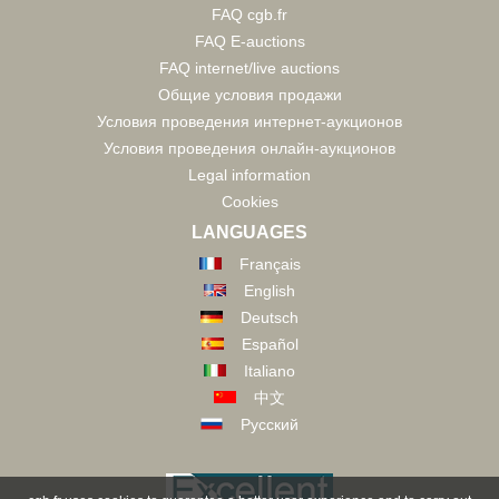
FAQ cgb.fr
FAQ E-auctions
FAQ internet/live auctions
Общие условия продажи
Условия проведения интернет-аукционов
Условия проведения онлайн-аукционов
Legal information
Cookies
LANGUAGES
Français
English
Deutsch
Español
Italiano
中文
Русский