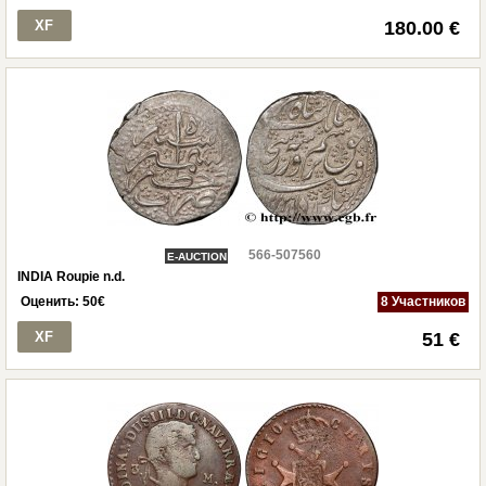
XF
180.00 €
566-507560
E-AUCTION
INDIA Roupie n.d.
Оценить:
50
€
8 Участников
XF
51 €