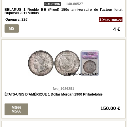
140-80527
E-AUCTION
BELARUS 1 Rouble BE (Proof) 150e anniversaire de l’acteur Ignat
Bujnitski 2011 Vilnius
Оценить:
22
€
2 Участников
MS
4 €
fwo_1086251
ÉTATS-UNIS D'AMÉRIQUE 1 Dollar Morgan 1900 Philadelphie
MS66
150.00 €
MS66