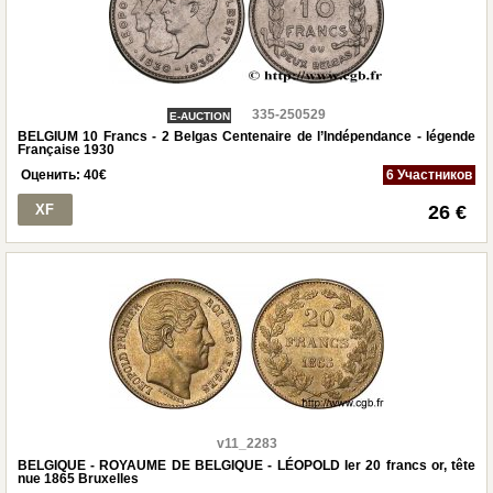
335-250529
E-AUCTION
BELGIUM 10 Francs - 2 Belgas Centenaire de l’Indépendance - légende
Française 1930
Оценить:
40
€
6 Участников
XF
26 €
v11_2283
BELGIQUE - ROYAUME DE BELGIQUE - LÉOPOLD Ier 20 francs or, tête
nue 1865 Bruxelles