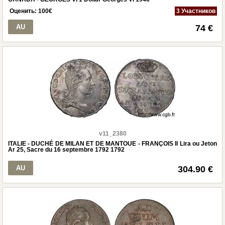
Оценить:
100
€
3 Участников
AU
74 €
v11_2380
ITALIE - DUCHÉ DE MILAN ET DE MANTOUE - FRANÇOIS II Lira ou Jeton
Ar 25, Sacre du 16 septembre 1792 1792
AU
304.90 €