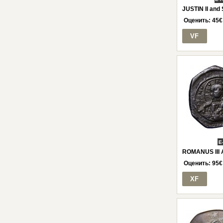
JUSTIN II and 
Оценить:
45
€
VF
E
ROMANUS III 
Оценить:
95
€
XF