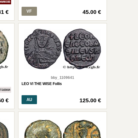
тников
31 €
VF
45.00 €
bby_1109641
LEO VI THE WISE Follis
ставки
60 €
AU
125.00 €