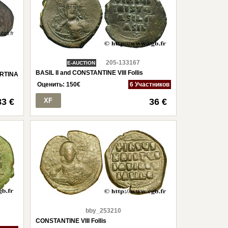
205-133167
E-AUCTION
BASIL II and CONSTANTINE VIII Follis
RTINA
Оценить:
150
€
6 Участников
83 €
XF
36 €
bby_253210
CONSTANTINE VIII Follis