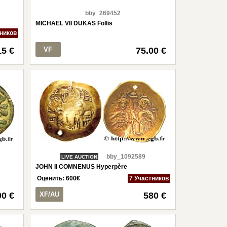
bby_269452
MICHAEL VII DUKAS Follis
тников
15 €
VF
75.00 €
bby_1092589
LIVE AUCTION
JOHN II COMNENUS Hyperpère
Оценить:
600
€
7 Участников
00 €
XF/AU
580 €