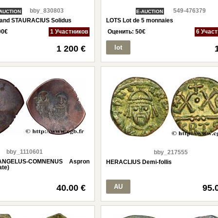
bby_830803
549-476379
 AUCTION
E-AUCTION
and STAURACIUS Solidus
LOTS Lot de 5 monnaies
00
€
1 Участников
Оценить:
50
€
6 Учас
1 200 €
lot
bby_1110601
bby_217555
 ANGELUS-COMNENUS Aspron
HERACLIUS Demi-follis
ate)
40.00 €
AU
95.