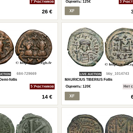
7 Участников
Оценить:
125
€
3 Учас
26 €
XF
684-729669
bby_1014743
UCTION
LIVE AUCTION
emi-follis
MAURICIUS TIBERIUS Follis
5 Участников
Оценить:
120
€
Нет 
14 €
XF