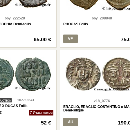
bby_222528
bby_208848
 SOPHIA Demi-follis
PHOCAS Follis
65.00 €
VF
75.
102-53641
AUCTION
v18_0776
X DUCAS Follis
ERACLIO, ERACLIO COSTANTINO e MA
Demi-silique
€
7 Участников
52 €
AU
190.