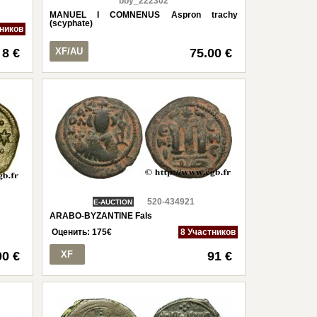
bby_222302
MANUEL I COMNENUS Aspron trachy
(scyphate)
тников
8 €
XF/AU
75.00 €
520-434921
E-AUCTION
ARABO-BYZANTINE Fals
Оценить:
175
€
8 Участников
00 €
XF
91 €