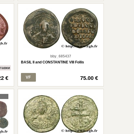
bby_685437
BASIL II and CONSTANTINE VIII Follis
ставки
22 €
VF
75.00 €