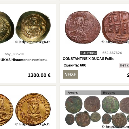
652-667624
E-AUCTION
bby_835201
CONSTANTINE X DUCAS Follis
 DUKAS Histamenon nomisma
Оценить:
60
€
Нет 
1300.00 €
VF/XF