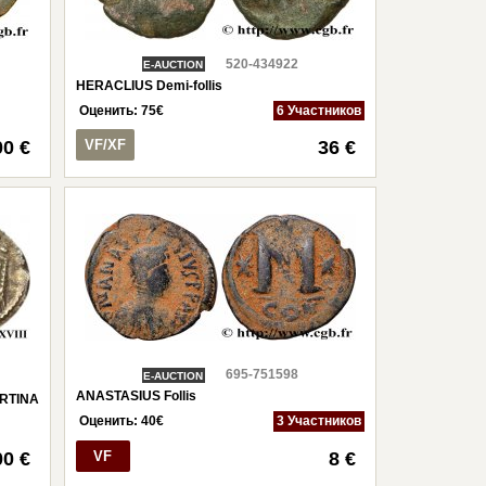
520-434922
E-AUCTION
HERACLIUS Demi-follis
Оценить:
75
€
6 Участников
00 €
VF/XF
36 €
695-751598
E-AUCTION
ANASTASIUS Follis
RTINA
Оценить:
40
€
3 Участников
00 €
VF
8 €