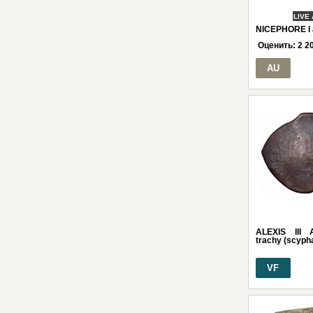
LIVE
NICEPHORE I 
Оценить:
2 2
AU
ALEXIS III
trachy (scyph
VF