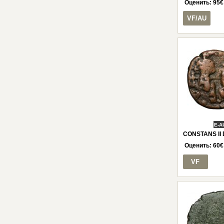
Оценить:
95
€
VF/AU
E-A
CONSTANS II D
Оценить:
60
€
VF