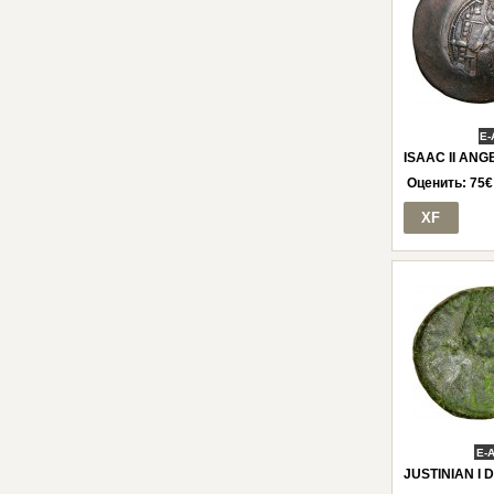
E-
ISAAC II ANGE
Оценить:
75
€
XF
E-
JUSTINIAN I