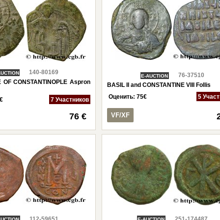
140-80169
AUCTION
76-37510
E-AUCTION
E OF CONSTANTINOPLE Aspron
BASIL II and CONSTANTINE VIII Follis
Оценить:
75
€
5 Учас
€
7 Участников
76 €
VF/XF
112-59651
251-174487
AUCTION
E-AUCTION