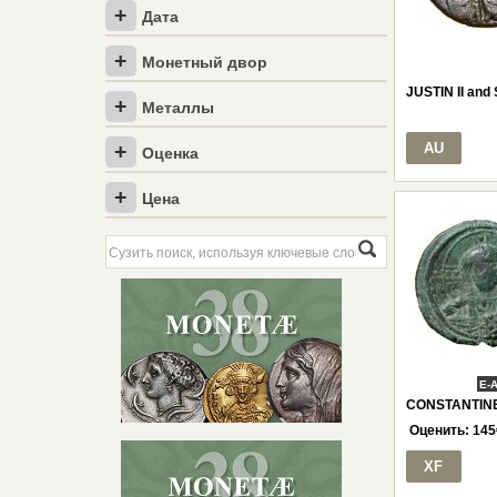
Дата
Монетный двор
JUSTIN II and
Металлы
AU
Оценка
Цена
E-
CONSTANTINE 
Оценить:
145
XF