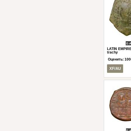
E-
LATIN EMPIR
trachy
Оценить:
100
XF/AU
E-