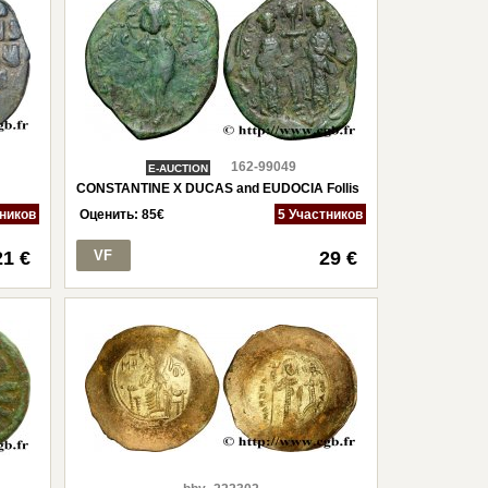
162-99049
E-AUCTION
CONSTANTINE X DUCAS and EUDOCIA Follis
тников
Оценить:
85
€
5 Участников
21 €
VF
29 €