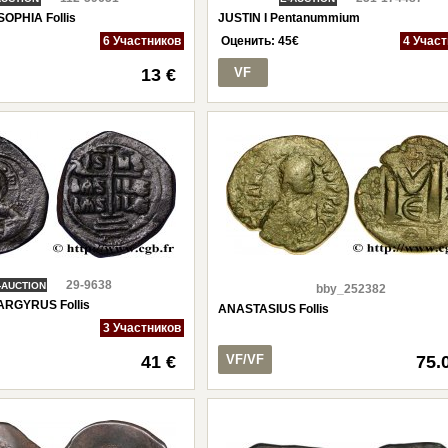
SOPHIA Follis
JUSTIN I Pentanummium
6 Участников
Оценить:
45
€
4 Учас
13 €
VF
29-9638
-AUCTION
bby_252382
ARGYRUS Follis
ANASTASIUS Follis
3 Участников
41 €
VF/VF
75.