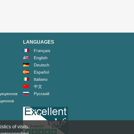
LANGUAGES
Français
English
Deutsch
Español
Italiano
中文
укционов
Русский
кционов
tics of visits.
 corresponding