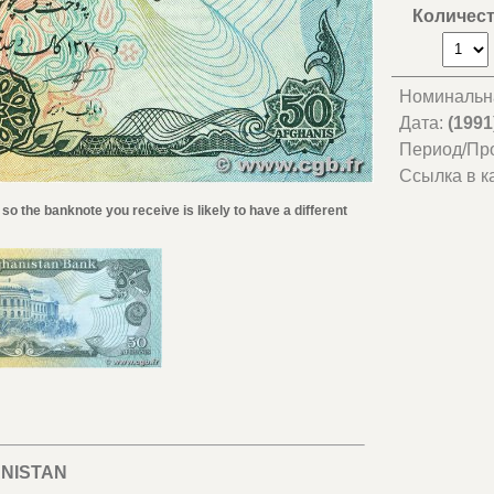
Количес
Номинальн
Дата:
(1991
Период/Пр
Ссылка в к
 so the banknote you receive is likely to have a different
NISTAN