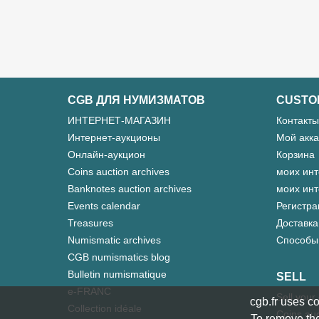
CGB ДЛЯ НУМИЗМАТОВ
CUSTO
ИНТЕРНЕТ-МАГАЗИН
Контакты
Интернет-аукционы
Мой акка
Онлайн-аукцион
Корзина
Coins auction archives
моих инт
Banknotes auction archives
моих инт
Events calendar
Регистра
Treasures
Доставка
Numismatic archives
Способы
CGB numismatics blog
Bulletin numismatique
SELL
e-FRANC
Sell your
cgb.fr uses co
Collection idéale
Coins auc
To remove the