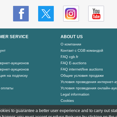
MER SERVICE
ABOUT US
О компании
унт
Контакт с CGB командой
FAQ cgb.fr
ернет-аукционов
FAQ E-auctions
ернет-аукционов
FAQ internet/live auctions
ция на подписку
Общие условия продажи
Условия проведения интернет-а
 оплаты
Условия проведения онлайн-ау
Legal information
Cookies
 coins/banknotes
okies to guarantee a better user experience and to carry out statis
tions calendar
 banner, you must accept or refuse their use by clicking on the