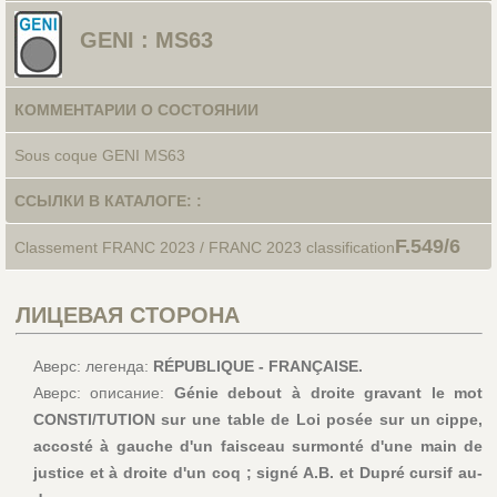
GENI : MS63
КОММЕНТАРИИ О СОСТОЯНИИ
Sous coque GENI MS63
ССЫЛКИ В КАТАЛОГЕ: :
F.549/6
Classement FRANC 2023 / FRANC 2023 classification
ЛИЦЕВАЯ СТОРОНА
Аверс: легенда:
RÉPUBLIQUE - FRANÇAISE.
Аверс: описание:
Génie debout à droite gravant le mot
CONSTI/TUTION sur une table de Loi posée sur un cippe,
accosté à gauche d'un faisceau surmonté d'une main de
justice et à droite d'un coq ; signé A.B. et Dupré cursif au-