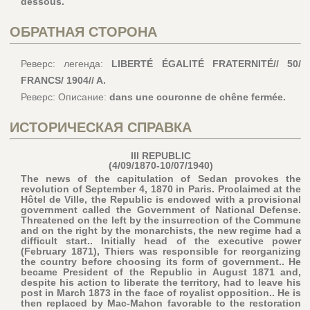
dessous.
ОБРАТНАЯ СТОРОНА
Реверс: легенда:
LIBERTÉ ÉGALITÉ FRATERNITÉ// 50/
FRANCS/ 1904// A.
Реверс: Описание:
dans une couronne de chêne fermée.
ИСТОРИЧЕСКАЯ СПРАВКА
III REPUBLIC
(4/09/1870-10/07/1940)
The news of the capitulation of Sedan provokes the
revolution of September 4, 1870 in Paris. Proclaimed at the
Hôtel de Ville, the Republic is endowed with a provisional
government called the Government of National Defense.
Threatened on the left by the insurrection of the Commune
and on the right by the monarchists, the new regime had a
difficult start.. Initially head of the executive power
(February 1871), Thiers was responsible for reorganizing
the country before choosing its form of government.. He
became President of the Republic in August 1871 and,
despite his action to liberate the territory, had to leave his
post in March 1873 in the face of royalist opposition.. He is
then replaced by Mac-Mahon favorable to the restoration