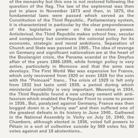
of the monarchy but this one is not restored following the
question of the flag. The law of the septennat was then
put in place in November 1873 and then, in 1875, the
fundamental laws were passed which served as the
Constitution of the Third Republic.. Parliamentary system,
it is characterized in particular by the clear preponderance
of the legislative power on the executive power.
Anticlerical, the Third Republic makes school free, secular
and compulsory but continues the colonial policy for its
economic, strategic and moral ambitions. Separation of
Church and State was passed in 1905.. The idea of revenge
on Germany and significant nationalism are at the heart of
the Boulangist crisis, the Panama scandal or the Dreyfus
affair of the years 1886-1899, while foreign policy is very
active, particularly in Morocco and that the arms race
develops. The First World War was expensive for France,
which only recovered from 1920 or even 1928 for the coin
with the "Poincaré" franc.. The crisis of 1929 is felt only
from 1932 but lasts until 1939, a period during which
ministerial instability is very important. Wavering in 1934,
the Third Republic found a new unitary cement with anti-
fascism which enabled the Popular Front to come to power
in 1936.. But, paralyzed against Germany, France was then
bogged down in a "phony war" and then suffered one of
the greatest defeats in its history in June 1940.. Gathered
in the National Assembly in Vichy on July 10, 1940, the
Chambers, although elected in 1936, voted full powers to
Pétain in a sort of collective suicide by 569 votes for, 80
votes against and 18 abstentions..