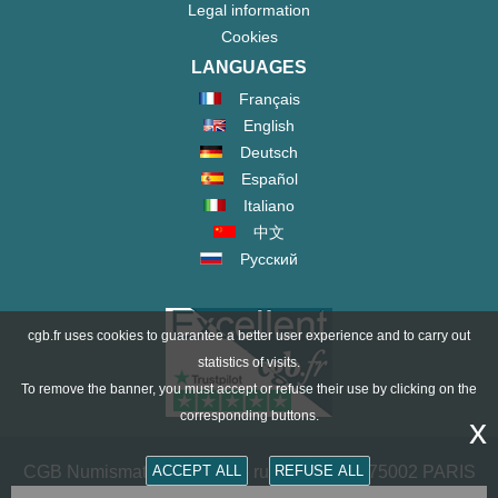
Legal information
Cookies
LANGUAGES
Français
English
Deutsch
Español
Italiano
中文
Русский
cgb.fr uses cookies to guarantee a better user experience and to carry out
statistics of visits.
To remove the banner, you must accept or refuse their use by clicking on the
corresponding buttons.
x
ACCEPT ALL
REFUSE ALL
CGB Numismatics Paris - 36 rue Vivienne - 75002 PARIS