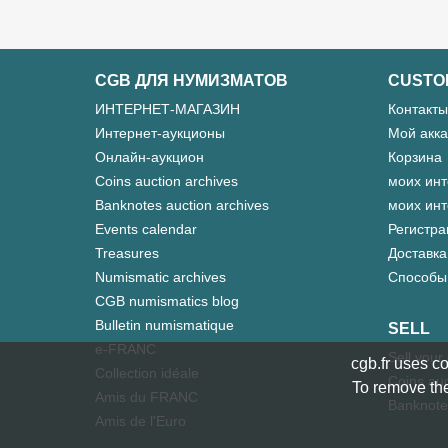
CGB ДЛЯ НУМИЗМАТОВ
CUSTO
ИНТЕРНЕТ-МАГАЗИН
Контакты
Интернет-аукционы
Мой акка
Онлайн-аукцион
Корзина
Coins auction archives
моих инт
Banknotes auction archives
моих инт
Events calendar
Регистра
Treasures
Доставка
Numismatic archives
Способы
CGB numismatics blog
Bulletin numismatique
SELL
e-FRANC
Sell your
cgb.fr uses co
Collection idéale
Coins auc
To remove the
Amis du FRANC
Banknote
Amis de l'Euro