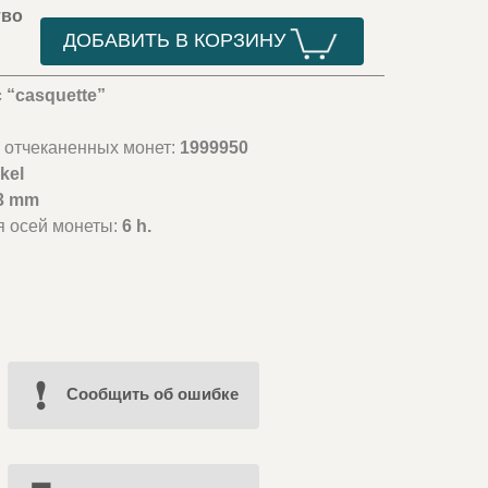
тво
ДОБАВИТЬ В КОРЗИНУ
c “casquette”
 отчеканенных монет:
1999950
kel
3 mm
я осей монеты:
6 h.
Cообщить об ошибке