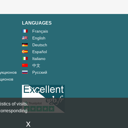
LANGUAGES
Français
English
Deutsch
Español
Italiano
中文
укционов
Русский
кционов
tics of visits.
 corresponding
x