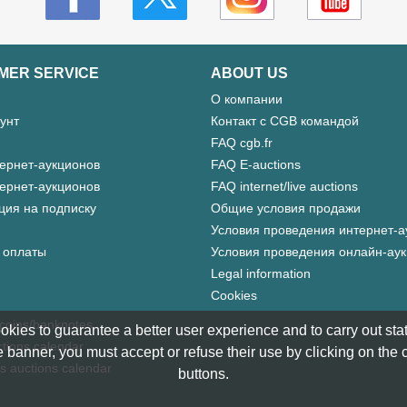
MER SERVICE
ABOUT US
О компании
унт
Контакт с CGB командой
FAQ cgb.fr
ернет-аукционов
FAQ E-auctions
ернет-аукционов
FAQ internet/live auctions
ция на подписку
Общие условия продажи
Условия проведения интернет-а
 оплаты
Условия проведения онлайн-ау
Legal information
Cookies
 coins/banknotes
okies to guarantee a better user experience and to carry out statis
tions calendar
 banner, you must accept or refuse their use by clicking on the
s auctions calendar
buttons.