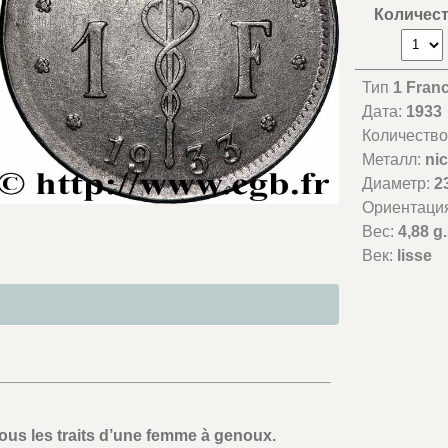
Количес
Тип
1 Fran
Дата:
1933
Количество
Металл:
nic
Диаметр:
2
Ориентаци
Вес:
4,88 g.
Век:
lisse
sous les traits d’une femme à genoux.