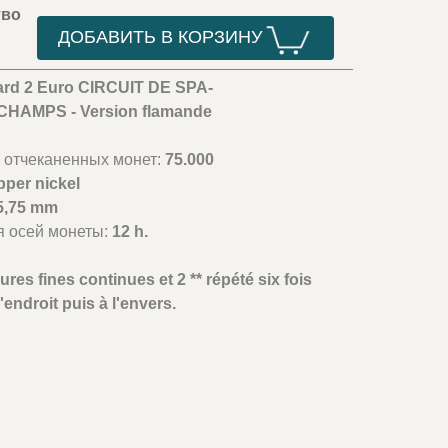
тво
ДОБАВИТЬ В КОРЗИНУ
ard 2 Euro CIRCUIT DE SPA-
AMPS - Version flamande
 отчеканенных монет:
75.000
pper nickel
5,75 mm
я осей монеты:
12 h.
ures fines continues et 2 ** répété six fois
'endroit puis à l'envers.