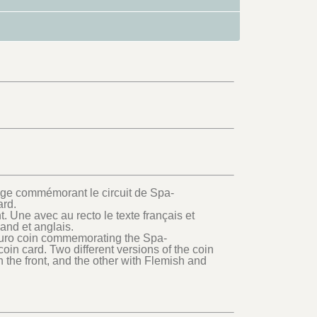
belge commémorant le circuit de Spa-
ard.
. Une avec au recto le texte français et
mand et anglais.
2 Euro coin commemorating the Spa-
oin card. Two different versions of the coin
 the front, and the other with Flemish and