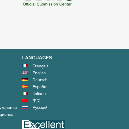
LANGUAGES
Français
English
Deutsch
Español
Italiano
中文
укционов
Русский
кционов