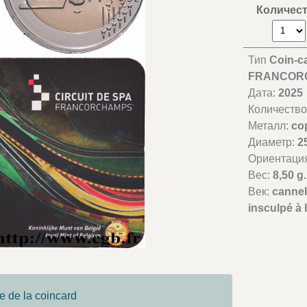
Количес
Тип
Coin-c
FRANCORCH
Дата:
2025
Количество
Металл:
co
Диаметр:
2
Ориентаци
Вес:
8,50 g.
Век:
cannel
insculpé à l
e de la coincard