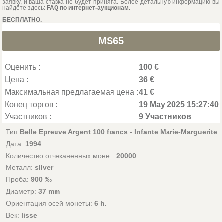
заявку, и ваша ставка не будет принята. Более детальную информацию вы
найдёте здесь:
FAQ по интернет-аукционам.
БЕСПЛАТНО.
MS65
Оценить :
100 €
Цена :
36 €
Максимальная предлагаемая цена :
41 €
Конец торгов :
19 May 2025 15:27:40
Участников :
9 Участников
Тип
Belle Epreuve Argent 100 francs - Infante Marie-Marguerite
Дата:
1994
Количество отчеканенных монет:
20000
Металл:
silver
Проба:
900 ‰
Диаметр:
37 mm
Ориентация осей монеты:
6 h.
Век:
lisse