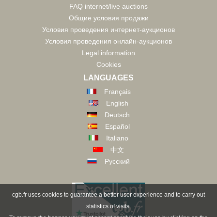
FAQ internet/live auctions
Общие условия продажи
Условия проведения интернет-аукционов
Условия проведения онлайн-аукционов
Legal information
Cookies
LANGUAGES
Français
English
Deutsch
Español
Italiano
中文
Русский
cgb.fr uses cookies to guarantee a better user experience and to carry out
statistics of visits.