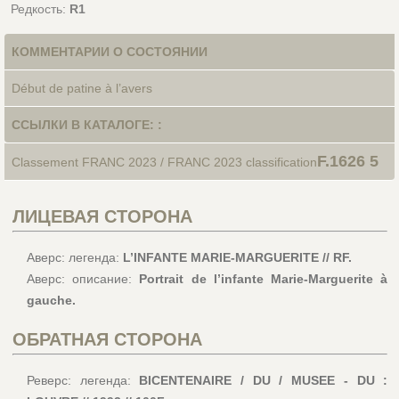
Редкость:
R1
КОММЕНТАРИИ О СОСТОЯНИИ
Début de patine à l’avers
ССЫЛКИ В КАТАЛОГЕ: :
F.1626 5
Classement FRANC 2023 / FRANC 2023 classification
ЛИЦЕВАЯ СТОРОНА
Аверс: легенда:
L’INFANTE MARIE-MARGUERITE // RF.
Аверс: описание:
Portrait de l’infante Marie-Marguerite à
gauche.
ОБРАТНАЯ СТОРОНА
Реверс: легенда:
BICENTENAIRE / DU / MUSEE - DU :