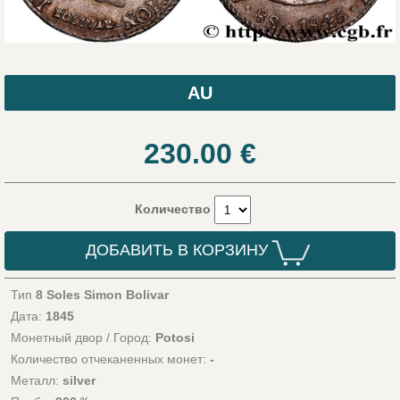
AU
230.00
€
Количество
ДОБАВИТЬ В КОРЗИНУ
Тип
8 Soles Simon Bolivar
Дата:
1845
Монетный двор / Город:
Potosi
Количество отчеканенных монет:
-
Металл:
silver