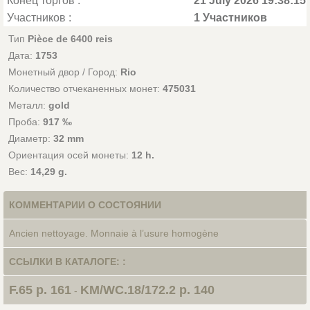
Конец торгов :
21 July 2026 19:38:15
Участников :
1 Участников
Тип
Pièce de 6400 reis
Дата:
1753
Монетный двор / Город:
Rio
Количество отчеканенных монет:
475031
Металл:
gold
Проба:
917 ‰
Диаметр:
32 mm
Ориентация осей монеты:
12 h.
Вес:
14,29 g.
КОММЕНТАРИИ О СОСТОЯНИИ
Ancien nettoyage. Monnaie à l’usure homogène
ССЫЛКИ В КАТАЛОГЕ: :
F.65 p. 161
KM/WC.18/172.2 p. 140
-