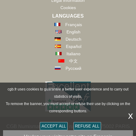
Legal information
Cookies
LANGUAGES
Français
English
Deutsch
Español
Italiano
中文
Русский
cgb.fr uses cookies to guarantee a better user experience and to carry out
statistics of visits.
To remove the banner, you must accept or refuse their use by clicking on the
corresponding buttons.
x
ACCEPT ALL
REFUSE ALL
CGB Numismatics Paris - 36 rue Vivienne - 75002 PARIS