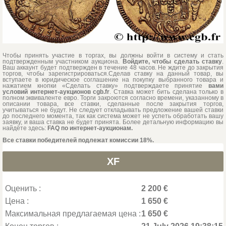
Чтобы принять участие в торгах, вы должны войти в систему и стать
подтвержденным участником аукциона.
Войдите, чтобы сделать ставку
.
Ваш аккаунт будет подтвержден в течение 48 часов. Не ждите до закрытия
торгов, чтобы зарегистрироваться.Сделав ставку на данный товар, вы
вступаете в юридическое соглашение на покупку выбранного товара и
нажатием кнопки «Сделать ставку» подтверждаете принятие
вами
условий интернет-аукционов cgb.fr
. Ставка может бить сделана только в
полном эквиваленте евро. Торги закроются согласно времени, указанному в
описании товара, все ставки, сделанные после закрытия торгов,
учитываться не будут. Не следует откладывать предложение вашей ставки
до последнего момента, так как система может не успеть обработать вашу
заявку, и ваша ставка не будет принята. Более детальную информацию вы
найдёте здесь:
FAQ по интернет-аукционам.
Все ставки победителей подлежат комиссии 18%.
XF
Оценить :
2 200 €
Цена :
1 650 €
Максимальная предлагаемая цена :
1 650 €