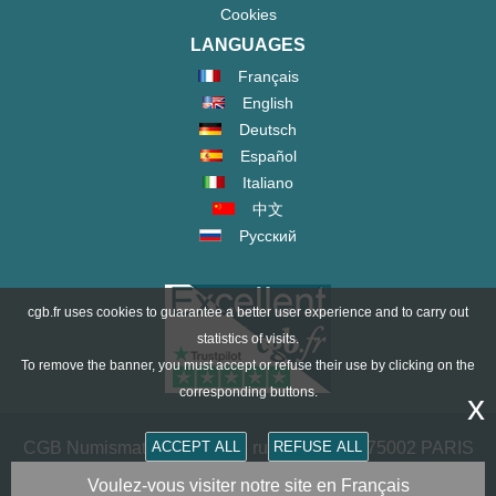
Cookies
LANGUAGES
Français
English
Deutsch
Español
Italiano
中文
Русский
cgb.fr uses cookies to guarantee a better user experience and to carry out
statistics of visits.
To remove the banner, you must accept or refuse their use by clicking on the
corresponding buttons.
x
CGB Numismatics Paris - 36 rue Vivienne - 75002 PARIS
ACCEPT ALL
REFUSE ALL
FRANCE -
contact@cgb.fr
Voulez-vous visiter notre site en Français