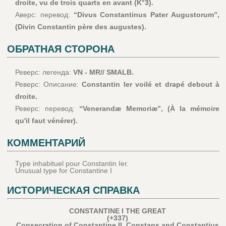
droite, vu de trois quarts en avant (K°3).
Аверс: перевод:
“Divus Constantinus Pater Augustorum”,
(Divin Constantin père des augustes).
ОБРАТНАЯ СТОРОНА
Реверс: легенда:
VN - MR// SMALB.
Реверс: Описание:
Constantin Ier voilé et drapé debout à
droite.
Реверс: перевод:
“Venerandæ Memoriæ”, (À la mémoire
qu'il faut vénérer).
КОММЕНТАРИЙ
Type inhabituel pour Constantin Ier.
Unusual type for Constantine I
ИСТОРИЧЕСКАЯ СПРАВКА
CONSTANTINE I THE GREAT
(+337)
Consecration of Constantine II, Constans and Constantius