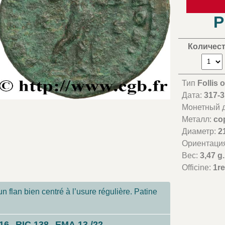
P
Количес
Тип
Follis
Дата:
317-
Монетный д
Металл:
co
Диаметр:
2
Ориентаци
Вес:
3,47 g.
Officine:
1r
n flan bien centré à l’usure régulière. Patine
216
RIC.138
EMA.13 /22
-
-