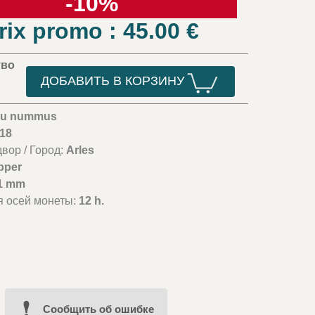
-10%
rix promo : 45.00
€
тво
ДОБАВИТЬ В КОРЗИНУ
 ou nummus
318
вор / Город:
Arles
pper
1 mm
я осей монеты:
12 h.
e
Cообщить об ошибке