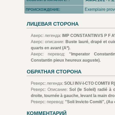
Exemplaire prove
ПРОИСХОЖДЕНИЕ:
ЛИЦЕВАЯ СТОРОНА
Аверс: легенда:
IMP CONSTANTINVS P F A
Аверс: описание:
Buste lauré, drapé et cui
quarts en avant (A*).
Аверс: перевод:
“Imperator Constanti
Constantin pieux heureux auguste).
ОБРАТНАЯ СТОРОНА
Реверс: легенда:
SOLI INV-I-CTO COMITI/ R|
Реверс: Описание:
Sol (le Soleil) radié à
droite, tournée à gauche, levant la main dro
Реверс: перевод:
“Soli Invicto Comiti”, (Au
КОММЕНТАРИЙ