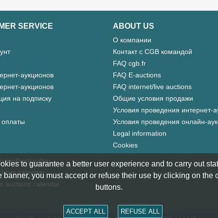
MER SERVICE
ABOUT US
О компании
унт
Контакт с CGB командой
FAQ cgb.fr
ернет-аукционов
FAQ E-auctions
ернет-аукционов
FAQ internet/live auctions
ция на подписку
Общие условия продажи
Условия проведения интернет-а
 оплаты
Условия проведения онлайн-ау
Legal information
Cookies
 coins/banknotes
okies to guarantee a better user experience and to carry out statis
tions calendar
 banner, you must accept or refuse their use by clicking on the
s auctions calendar
buttons.
ACCEPT ALL
REFUSE ALL