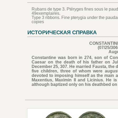
Rubans de type 3. Ptéryges fines sous le pau
49exemplaires.
Type 3 ribbons. Fine pterygia under the paudam
copies
ИСТОРИЧЕСКАЯ СПРАВКА
CONSTANTINE
(07/25/306
Aug
Constantine was born in 274, son of Co
Caesar on the death of his father on J
December 25, 307. He married Fausta, the 
five children, three of whom were august
devoted to imposing himself as the main a
Maxentius, Maximin II and Licinius. He is
although baptized only on his deathbed on 