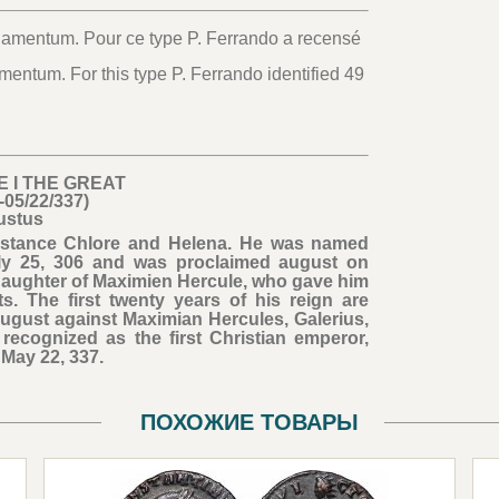
damentum. Pour ce type P. Ferrando a recensé
entum. For this type P. Ferrando identified 49
 I THE GREAT
-05/22/337)
ustus
nstance Chlore and Helena. He was named
uly 25, 306 and was proclaimed august on
daughter of Maximien Hercule, who gave him
s. The first twenty years of his reign are
ugust against Maximian Hercules, Galerius,
 recognized as the first Christian emperor,
May 22, 337.
ПОХОЖИЕ ТОВАРЫ