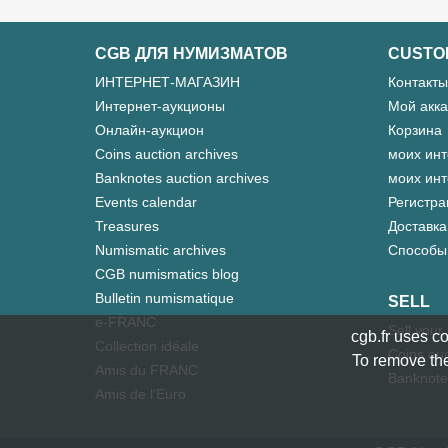
CGB ДЛЯ НУМИЗМАТОВ
CUSTO
ИНТЕРНЕТ-МАГАЗИН
Контакты
Интернет-аукционы
Мой акка
Онлайн-аукцион
Корзина
Coins auction archives
моих инт
Banknotes auction archives
моих инт
Events calendar
Регистра
Treasures
Доставка
Numismatic archives
Способы
CGB numismatics blog
Bulletin numismatique
SELL
e-FRANC
Sell your
cgb.fr uses co
Collection idéale
Coins auc
To remove the
Amis du FRANC
Banknote
Amis de l'Euro