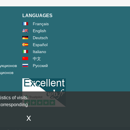
LANGUAGES
Français
English
Deutsch
Español
Italiano
中文
укционов
Русский
кционов
tics of visits.
 corresponding
x