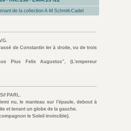
nant de la collection A-M Schmitt-Cadet
VG.
rassé de Constantin Ier à droite, vu de trois
nus Pius Felix Augustus”, (L’empereur
S// PARL.
 demi nu, le manteau sur l’épaule, debout à
ite et tenant un globe de la gauche.
 compagnon le Soleil invincible).