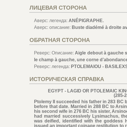
ЛИЦЕВАЯ СТОРОНА
Аверс: легенда:
ANÉPIGRAPHE.
Аверс: описание:
Buste diadémé à droite av
ОБРАТНАЯ СТОРОНА
Реверс: Описание:
Aigle debout à gauche su
le champ à gauche, une corne d’abondance
Реверс: легенда:
PTOLEMAIOU - BASILEXS//
ИСТОРИЧЕСКАЯ СПРАВКА
EGYPT - LAGID OR PTOLEMAIC KI
(285-
Ptolemy II succeeded his father in 283 BC 
before that date. Married in 288 BC to Ars
his second wife in 276 BC his sister, Arsino
had married successively Lysimachus, the
was deified, identified with the goddess
issued an important coinage restitution to r