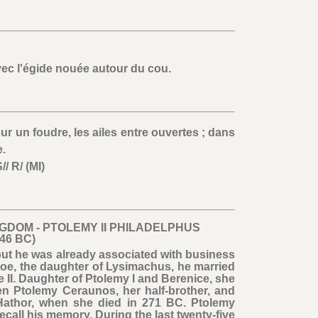
ec l'égide nouée autour du cou.
r un foudre, les ailes entre ouvertes ; dans
.
 R/ (MI)
NGDOM - PTOLEMY II PHILADELPHUS
246 BC)
but he was already associated with business
inoe, the daughter of Lysimachus, he married
e II. Daughter of Ptolemy I and Berenice, she
n Ptolemy Ceraunos, her half-brother, and
 Hathor, when she died in 271 BC. Ptolemy
ecall his memory. During the last twenty-five