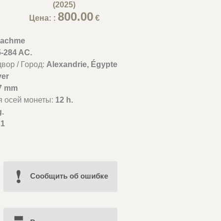
(2025)
800.00
Цена: :
€
rachme
5-284 AC.
вор / Город:
Alexandrie, Égypte
ver
7 mm
я осей монеты:
12 h.
g.
1
Cообщить об ошибке