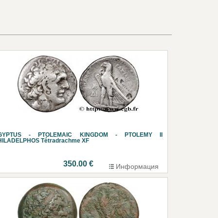
GYPTUS - PTOLEMAIC KINGDOM - PTOLEMY II
HILADELPHOS Tétradrachme XF
350.00 €
Информация