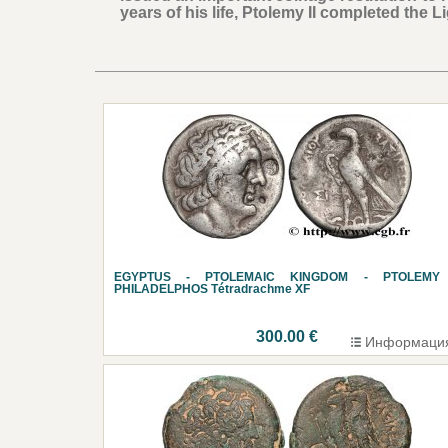
years of his life, Ptolemy II completed the 
EGYPTUS - PTOLEMAIC KINGDOM - PTOLEMY 
PHILADELPHOS Tétradrachme XF
300.00 €
Информаци