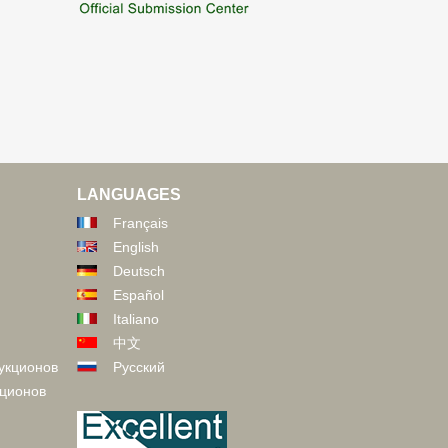
LANGUAGES
Français
English
Deutsch
Español
Italiano
中文
укционов
Русский
кционов