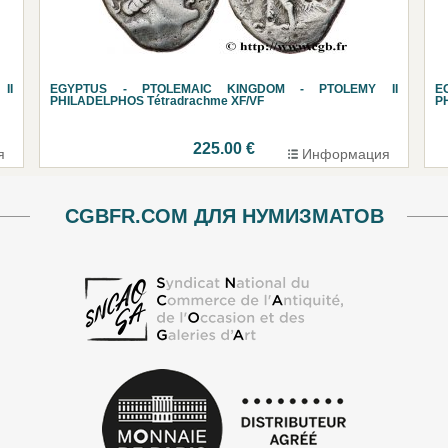
II
EGYPTUS - PTOLEMAIC KINGDOM - PTOLEMY II
E
PHILADELPHOS Tétradrachme XF/VF
P
225.00 €
я
Информация
CGBFR.COM ДЛЯ НУМИЗМАТОВ