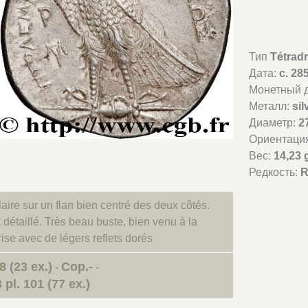
Тип
Tétrad
Дата:
c. 28
Монетный д
Металл:
sil
Диаметр:
2
Ориентаци
Вес:
14,23 
Редкость:
R
ire sur un flan bien centré des deux côtés.
détaillé. Très beau buste, bien venu à la
rise avec de légers reflets dorés
8 (23 ex.)
Cop.-
-
-
pl. 101 (77 ex.)