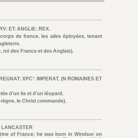
V: ET: ANGLIE: REX.
corps de france, les ailes éployées, tenant
gleterre.
, roi des Francs et des Anglais).
’: REGNAT: XPC': IMPERAT, (N ROMAINES ET
tée d'un lis et d'un léopard.
t règne, le Christ commande).
F LANCASTER
rine of France; he was born in Windsor on