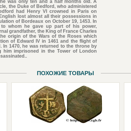
 he was only ten and a half months old. A
cle, the Duke of Bedford, who administered
edford had Henry VI crowned in Paris on
nglish lost almost all their possessions in
tulation of Bordeaux on October 19, 1453. In
, to whom he gave up part of his power,
ernal grandfather, the King of France Charles
 the origin of the Wars of the Roses which
ion of Edward IV in 1461 and the flight of
. In 1470, he was returned to the throne by
g him imprisoned in the Tower of London
sassinated..
ПОХОЖИЕ ТОВАРЫ