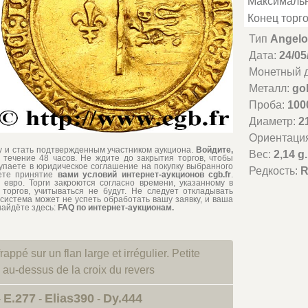
Максимальн
Конец торго
Тип
Angelo
Дата:
24/0
Монетный д
Металл:
go
Проба:
100
Диаметр:
2
Ориентаци
му и стать подтвержденным участником аукциона.
Войдите,
Вес:
2,14 g.
 течение 48 часов. Не ждите до закрытия торгов, чтобы
тупаете в юридическое соглашение на покупку выбранного
Редкость:
R
аете принятие
вами условий интернет-аукционов cgb.fr
.
евро. Торги закроются согласно времени, указанному в
торгов, учитываться не будут. Не следует откладывать
система может не успеть обработать вашу заявку, и ваша
найдёте здесь:
FAQ по интернет-аукционам.
rappé sur un flan large et irrégulier. Petite
 au-dessus de la croix du revers
E.277
Elias390
Dy.444
-
-
-