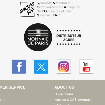
MER SERVICE
ABOUT US
О компании
унт
Контакт с CGB командой